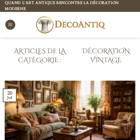
Passer
QUAND L’ART ANTIQUE RENCONTRE LA DÉCORATION
MODERNE
au
contenu
DÉCORATION
VINTAGE
20
Juil