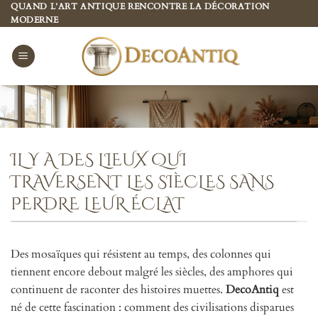
Passer
QUAND L’ART ANTIQUE RENCONTRE LA DÉCORATION
MODERNE
au
contenu
IL Y A DES LIEUX QUI
TRAVERSENT LES SIÈCLES SANS
PERDRE LEUR ÉCLAT
Des mosaïques qui résistent au temps, des colonnes qui
tiennent encore debout malgré les siècles, des amphores qui
continuent de raconter des histoires muettes.
DecoAntiq
est
né de cette fascination : comment des civilisations disparues