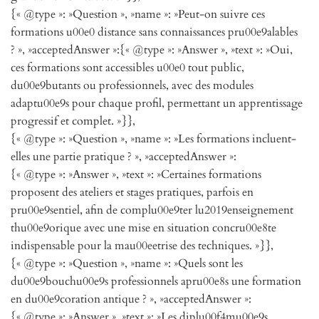
{« @type »: »Question », »name »: »Peut-on suivre ces
formations u00e0 distance sans connaissances pru00e9alables
? », »acceptedAnswer »:{« @type »: »Answer », »text »: »Oui,
ces formations sont accessibles u00e0 tout public,
du00e9butants ou professionnels, avec des modules
adaptu00e9s pour chaque profil, permettant un apprentissage
progressif et complet. »}},
{« @type »: »Question », »name »: »Les formations incluent-
elles une partie pratique ? », »acceptedAnswer »:
{« @type »: »Answer », »text »: »Certaines formations
proposent des ateliers et stages pratiques, parfois en
pru00e9sentiel, afin de complu00e9ter lu2019enseignement
thu00e9orique avec une mise en situation concru00e8te
indispensable pour la mau00eetrise des techniques. »}},
{« @type »: »Question », »name »: »Quels sont les
du00e9bouchu00e9s professionnels apru00e8s une formation
en du00e9coration antique ? », »acceptedAnswer »:
{« @type »: »Answer », »text »: »Les diplu00f4mu00e9s