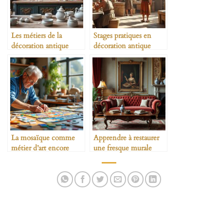
Les métiers de la
Stages pratiques en
décoration antique
décoration antique
aujourd’hui
La mosaïque comme
Apprendre à restaurer
métier d’art encore
une fresque murale
vivant