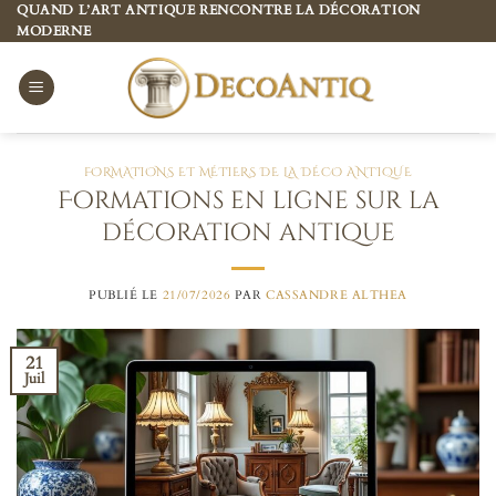
Passer
QUAND L’ART ANTIQUE RENCONTRE LA DÉCORATION
MODERNE
au
contenu
FORMATIONS ET MÉTIERS DE LA DÉCO ANTIQUE
Formations en ligne sur la
décoration antique
PUBLIÉ LE
21/07/2026
PAR
CASSANDRE ALTHEA
21
Juil