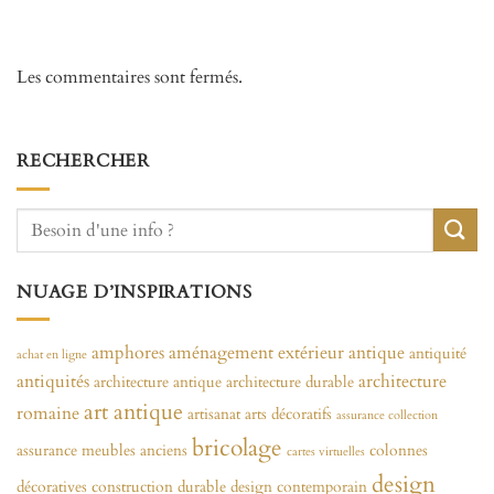
Les commentaires sont fermés.
RECHERCHER
NUAGE D’INSPIRATIONS
amphores
aménagement extérieur
antique
antiquité
achat en ligne
antiquités
architecture
architecture antique
architecture durable
art antique
romaine
artisanat
arts décoratifs
assurance collection
bricolage
assurance meubles anciens
colonnes
cartes virtuelles
design
décoratives
construction durable
design contemporain