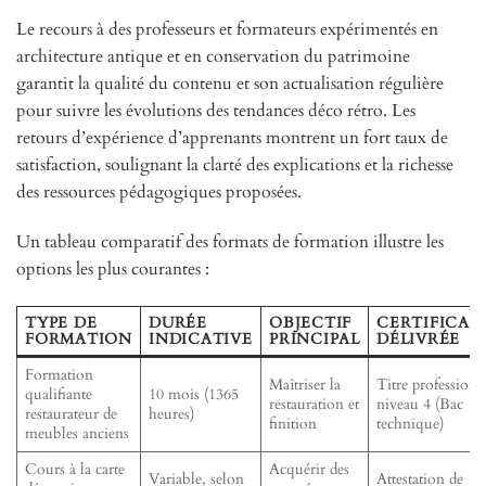
Le recours à des professeurs et formateurs expérimentés en
architecture antique et en conservation du patrimoine
garantit la qualité du contenu et son actualisation régulière
pour suivre les évolutions des tendances déco rétro. Les
retours d’expérience d’apprenants montrent un fort taux de
satisfaction, soulignant la clarté des explications et la richesse
des ressources pédagogiques proposées.
Un tableau comparatif des formats de formation illustre les
options les plus courantes :
TYPE DE
DURÉE
OBJECTIF
CERTIFICAT
FORMATION
INDICATIVE
PRINCIPAL
DÉLIVRÉE
Formation
Maîtriser la
Titre professionn
qualifiante
10 mois (1365
restauration et
niveau 4 (Bac
restaurateur de
heures)
finition
technique)
meubles anciens
Cours à la carte
Acquérir des
Variable, selon
Attestation de