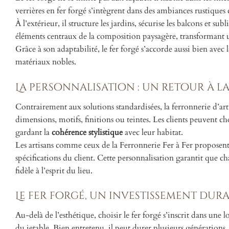
verrières en fer forgé s’intègrent dans des ambiances rustiqu
À l’extérieur, il structure les jardins, sécurise les balcons et sub
éléments centraux de la composition paysagère, transformant un
Grâce à son adaptabilité, le fer forgé s’accorde aussi bien avec
matériaux nobles.
La personnalisation : un retour à l
Contrairement aux solutions standardisées, la ferronnerie d’art 
dimensions, motifs, finitions ou teintes. Les clients peuvent c
gardant la
cohérence stylistique
avec leur habitat.
Les artisans comme ceux de la Ferronnerie Fer à Fer proposent un
spécifications du client. Cette personnalisation garantit que ch
fidèle à l’esprit du lieu.
Le fer forgé, un investissement dur
Au-delà de l’esthétique, choisir le fer forgé s’inscrit dans une
du jetable. Bien entretenu, il peut durer plusieurs générations