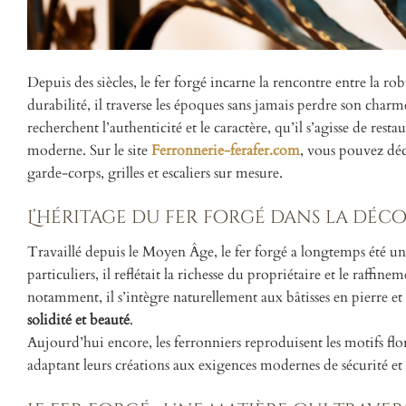
Depuis des siècles, le fer forgé incarne la rencontre entre la ro
durabilité, il traverse les époques sans jamais perdre son char
recherchent l’authenticité et le caractère, qu’il s’agisse de r
moderne. Sur le site
Ferronnerie-ferafer.com
, vous pouvez déc
garde-corps, grilles et escaliers sur mesure.
L’héritage du fer forgé dans la dé
Travaillé depuis le Moyen Âge, le fer forgé a longtemps été un m
particuliers, il reflétait la richesse du propriétaire et le raff
notamment, il s’intègre naturellement aux bâtisses en pierre e
solidité et beauté
.
Aujourd’hui encore, les ferronniers reproduisent les motifs flor
adaptant leurs créations aux exigences modernes de sécurité et