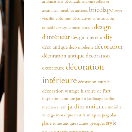
artisanat
arts décoratifs
assurance collection
bricolage
assurance meubles anciens
cartes
colonnes décoratives
construction
virtuelles
design
durable
design contemporain
diy
d'intérieur
design intérieur
décoration
déco antique
déco moderne
décoration antique
décoration
décoration
extérieure
intérieure
décoration murale
décoration vintage
histoire de l'art
inspiration antique
jardin
jardinage
jardin
jardins antiques
méditerranéen
mobilier
vintage
mosaïque
motifs antiques
pergolas
style
plâtre
rome antique
statues grecques
antique
style contemporain