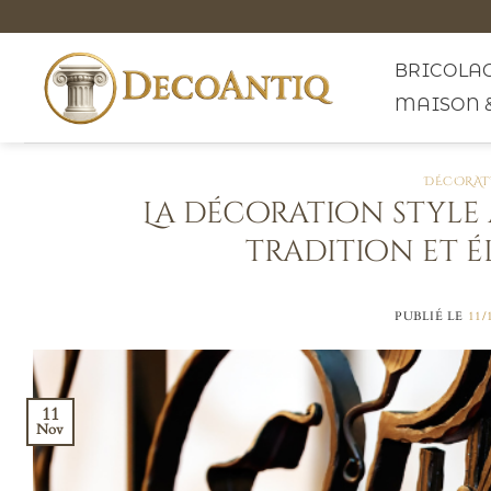
Passer
au
contenu
BRICOLAG
MAISON 
DÉCORAT
La décoration style 
tradition et 
PUBLIÉ LE
11/
11
Nov