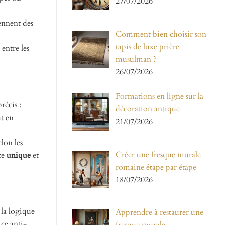
27/07/2026
ennent des
Comment bien choisir son
tapis de luxe prière
entre les
musulman ?
26/07/2026
Formations en ligne sur la
récis :
décoration antique
ut en
21/07/2026
lon les
Créer une fresque murale
ste
unique
et
romaine étape par étape
18/07/2026
 la logique
Apprendre à restaurer une
ice anti-