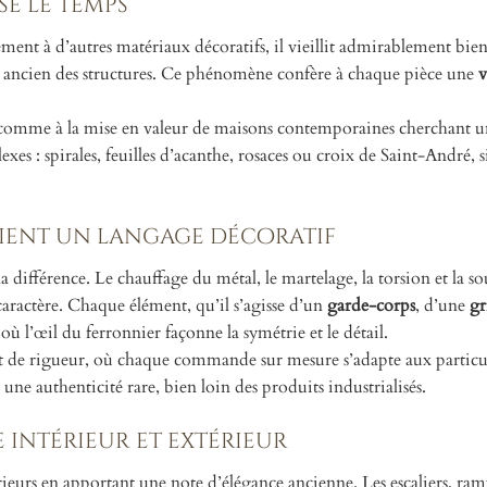
se le temps
ement à d’autres matériaux décoratifs, il vieillit admirablement bie
me ancien des structures. Ce phénomène confère à chaque pièce une
v
es comme à la mise en valeur de maisons contemporaines cherchant 
xes : spirales, feuilles d’acanthe, rosaces ou croix de Saint-André, 
vient un langage décoratif
la différence. Le chauffage du métal, le martelage, la torsion et la s
aractère. Chaque élément, qu’il s’agisse d’un
garde-corps
, d’une
gr
, où l’œil du ferronnier façonne la symétrie et le détail.
e et de rigueur, où chaque commande sur mesure s’adapte aux particu
une authenticité rare, bien loin des produits industrialisés.
e intérieur et extérieur
ntérieurs en apportant une note d’élégance ancienne. Les escaliers, ra