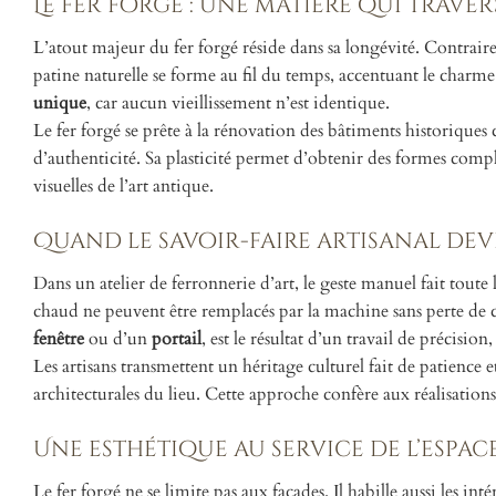
Le fer forgé : une matière qui traver
L’atout majeur du fer forgé réside dans sa longévité. Contrair
patine naturelle se forme au fil du temps, accentuant le char
unique
, car aucun vieillissement n’est identique.
Le fer forgé se prête à la rénovation des bâtiments historiqu
d’authenticité. Sa plasticité permet d’obtenir des formes comple
visuelles de l’art antique.
Quand le savoir-faire artisanal de
Dans un atelier de ferronnerie d’art, le geste manuel fait toute 
chaud ne peuvent être remplacés par la machine sans perte de c
fenêtre
ou d’un
portail
, est le résultat d’un travail de précision
Les artisans transmettent un héritage culturel fait de patienc
architecturales du lieu. Cette approche confère aux réalisations 
Une esthétique au service de l’espac
Le fer forgé ne se limite pas aux façades. Il habille aussi les i