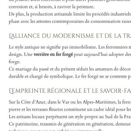
corrosion et, si besoin, à raviver la peinture.
De plus, la production artisanale limite les procédés industrie
phase avec les attentes contemporaines de consommation rais
L’alliance du modernisme et de la t
Le style antique ne signifie pas immobilisme. Les ferronniers 
design. Une
verrière en fer forgé
peut aujourd’hui adopter des l
forge.
Ce mariage du passé et du présent séduit les amateurs de décor
durable et chargé de symbolique. Le fer forgé ne se contente pas 
L’empreinte régionale et le savoir-f
Sur la Côte d’Azur, dans le Var ou les Alpes-Maritimes, la fer
pierre et les terrasses fleuries constituent un cadre idéal pour le
Les artisans locaux perpétuent un style propre au Sud de la Franc
Ce patrimoine, transmis de génération en génération, demeu