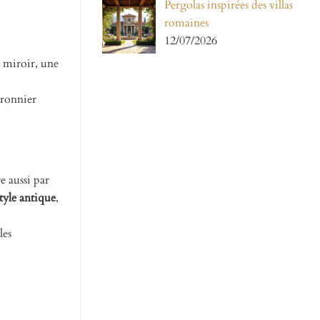
Pergolas inspirées des villas
romaines
12/07/2026
n miroir, une
rronnier
e aussi par
style antique
,
les