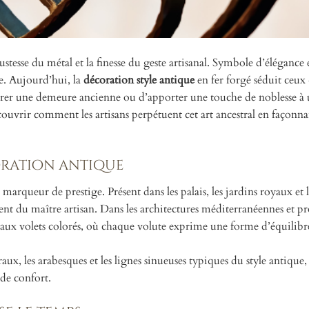
bustesse du métal et la finesse du geste artisanal. Symbole d’élégance 
me. Aujourd’hui, la
décoration style antique
en fer forgé séduit ceux
estaurer une demeure ancienne ou d’apporter une touche de noblesse à 
ouvrir comment les artisans perpétuent cet art ancestral en façonnan
coration antique
arqueur de prestige. Présent dans les palais, les jardins royaux et l
inement du maître artisan. Dans les architectures méditerranéennes et p
t aux volets colorés, où chaque volute exprime une forme d’équilibr
aux, les arabesques et les lignes sinueuses typiques du style antique,
 de confort.