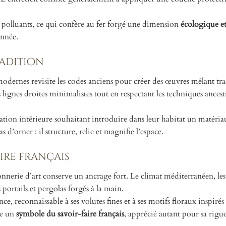
ls polluants, ce qui confère au fer forgé une dimension
écologique et
onnée.
radition
modernes revisite les codes anciens pour créer des œuvres mêlant tra
ignes droites minimalistes tout en respectant les techniques ancest
ation intérieure souhaitant introduire dans leur habitat un matéria
d’orner : il structure, relie et magnifie l’espace.
aire français
ronnerie d’art conserve un ancrage fort. Le climat méditerranéen, le
s portails et pergolas forgés à la main.
e, reconnaissable à ses volutes fines et à ses motifs floraux inspirés 
re un
symbole du savoir-faire français
, apprécié autant pour sa rigu