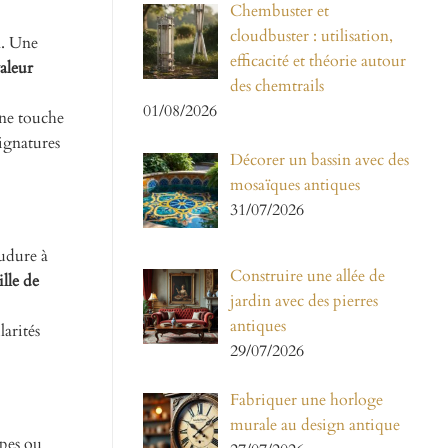
Chembuster et
cloudbuster : utilisation,
n. Une
efficacité et théorie autour
aleur
des chemtrails
01/08/2026
une touche
signatures
Décorer un bassin avec des
mosaïques antiques
31/07/2026
oudure à
Construire une allée de
ille de
jardin avec des pierres
antiques
larités
29/07/2026
Fabriquer une horloge
murale au design antique
mpes ou