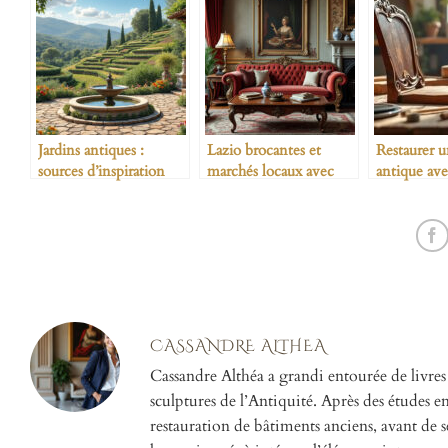
Jardins antiques :
Lazio brocantes et
Restaurer 
sources d’inspiration
marchés locaux avec
antique ave
pour l’agroécologie
circuits des antiquaires
produits éc
passionnants
CASSANDRE ALTHEA
Cassandre Althéa a grandi entourée de livres
sculptures de l’Antiquité. Après des études en h
restauration de bâtiments anciens, avant de se