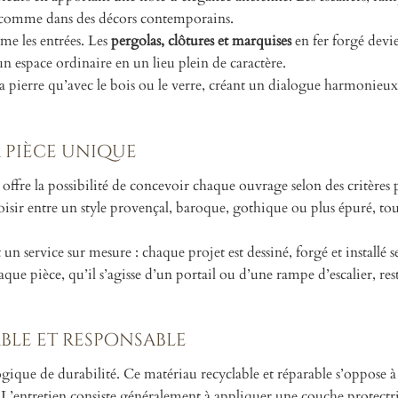
es comme dans des décors contemporains.
lime les entrées. Les
pergolas, clôtures et marquises
en fer forgé devi
 espace ordinaire en un lieu plein de caractère.
 la pierre qu’avec le bois ou le verre, créant un dialogue harmonieux 
a pièce unique
offre la possibilité de concevoir chaque ouvrage selon des critères p
hoisir entre un style provençal, baroque, gothique ou plus épuré, to
 service sur mesure : chaque projet est dessiné, forgé et installé se
aque pièce, qu’il s’agisse d’un portail ou d’une rampe d’escalier, re
able et responsable
 logique de durabilité. Ce matériau recyclable et réparable s’oppose à
. L’entretien consiste généralement à appliquer une couche protectr