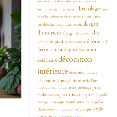
artisanat
arts décoratifs
assurance collection
bricolage
assurance meubles anciens
cartes
colonnes décoratives
construction
virtuelles
design
durable
design contemporain
diy
d'intérieur
design intérieur
décoration
déco antique
déco moderne
décoration antique
décoration
décoration
extérieure
intérieure
décoration murale
décoration vintage
histoire de l'art
inspiration antique
jardin
jardinage
jardin
jardins antiques
méditerranéen
mobilier
vintage
mosaïque
motifs antiques
pergolas
style
plâtre
rome antique
statues grecques
antique
style contemporain