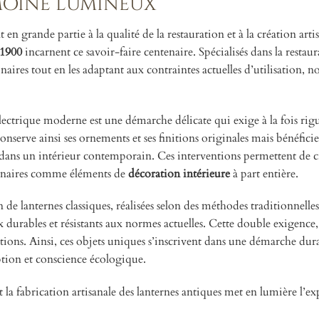
imoine lumineux
 en grande partie à la qualité de la restauration et à la création arti
1900
incarnent ce savoir-faire centenaire. Spécialisés dans la restau
minaires tout en les adaptant aux contraintes actuelles d’utilisation,
 électrique moderne est une démarche délicate qui exige à la fois rig
onserve ainsi ses ornements et ses finitions originales mais bénéfici
é dans un intérieur contemporain. Ces interventions permettent de c
luminaires comme éléments de
décoration intérieure
à part entière.
n de lanternes classiques, réalisées selon des méthodes traditionnelles
 durables et résistants aux normes actuelles. Cette double exigence, 
éations. Ainsi, ces objets uniques s’inscrivent dans une démarche dur
tion et conscience écologique.
et la fabrication artisanale des lanternes antiques met en lumière l’ex