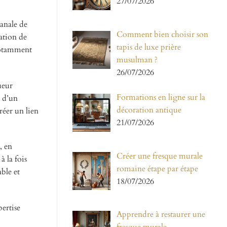
27/07/2026
sanale de
Comment bien choisir son
ration de
tapis de luxe prière
 notamment
musulman ?
26/07/2026
ueur
Formations en ligne sur la
e d’un
décoration antique
réer un lien
21/07/2026
, en
Créer une fresque murale
à la fois
romaine étape par étape
able et
18/07/2026
pertise
Apprendre à restaurer une