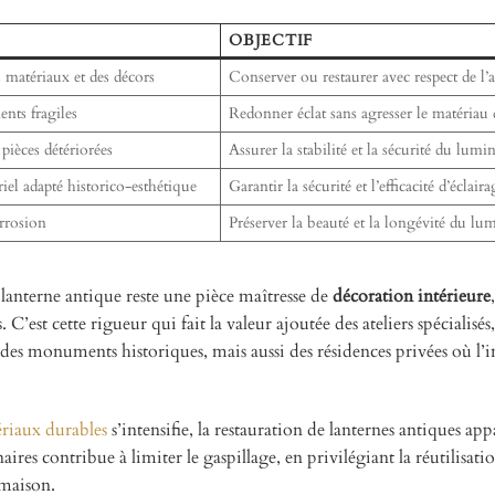
OBJECTIF
s matériaux et des décors
Conserver ou restaurer avec respect de l’a
ents fragiles
Redonner éclat sans agresser le matériau 
pièces détériorées
Assurer la stabilité et la sécurité du lumi
iel adapté historico-esthétique
Garantir la sécurité et l’efficacité d’éclaira
orrosion
Préserver la beauté et la longévité du lu
anterne antique reste une pièce maîtresse de
décoration intérieure
C’est cette rigueur qui fait la valeur ajoutée des ateliers spécialisés,
 des monuments historiques, mais aussi des résidences privées où l’i
ériaux durables
s’intensifie, la restauration de lanternes antiques app
es contribue à limiter le gaspillage, en privilégiant la réutilisati
 maison.