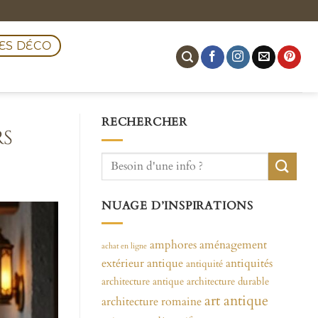
ES DÉCO
RECHERCHER
rs
NUAGE D’INSPIRATIONS
amphores
aménagement
achat en ligne
extérieur
antique
antiquités
antiquité
architecture antique
architecture durable
art antique
architecture romaine