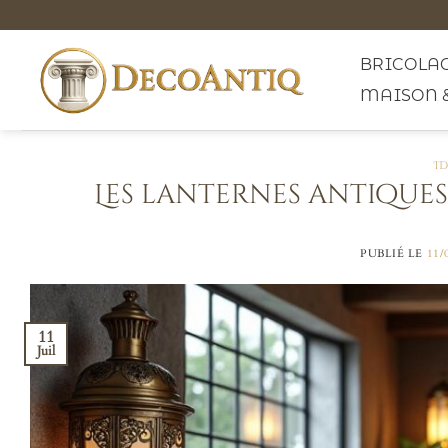
Passer
au
contenu
BRICOLAG
MAISON 
I
Les lanternes antiques
PUBLIÉ LE
11/
11
Juil