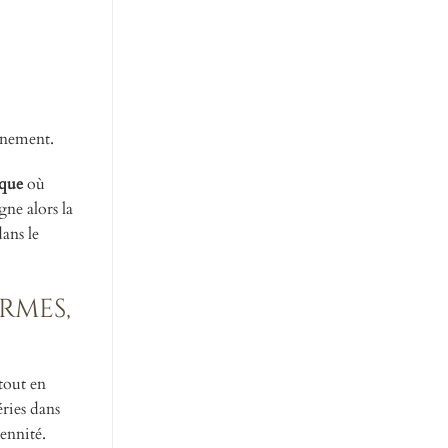
nnement.
ique
où
gne alors la
ans le
rmes,
 tout en
ries dans
rennité.