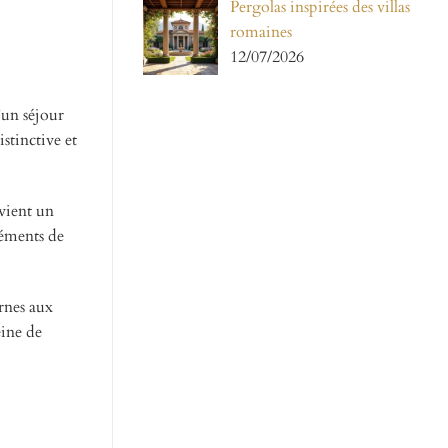
Pergolas inspirées des villas
romaines
12/07/2026
’un séjour
stinctive et
evient un
léments de
rnes aux
eine de