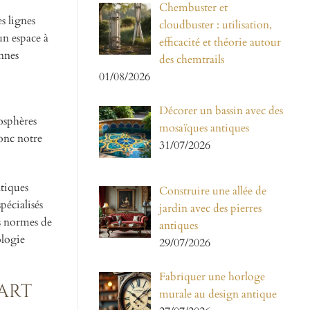
Chembuster et
s lignes
cloudbuster : utilisation,
un espace à
efficacité et théorie autour
nnes
des chemtrails
01/08/2026
Décorer un bassin avec des
osphères
mosaïques antiques
donc notre
31/07/2026
ntiques
Construire une allée de
pécialisés
jardin avec des pierres
es normes de
antiques
ologie
29/07/2026
Fabriquer une horloge
’art
murale au design antique