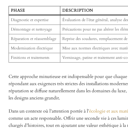
PHASE
DESCRIPTION
Diagnostic et expertise
Évaluation de l’état général, analyse de
Démontage et nettoyage
Précautions pour ne pas altérer les élém
Réparation et réassemblage
Reprise des soudures, remplacement de 
Modernisation électrique
Mise aux normes électriques avec matér
Finitions et traitements
Vernissage, patine et traitement anti-c
Cette approche minutieuse est indispensable pour que chaque l
répondant aux exigences très strictes des installations modernes. 
réputation se diffuse naturellement dans les domaines du luxe,
les designs anciens grandit.
Dans un contexte où l’attention portée à l’
écologie et aux mat
comme un acte responsable. Offrir une seconde vie à ces luminair
chargés d’histoires, tout en ajoutant une valeur esthétique à la