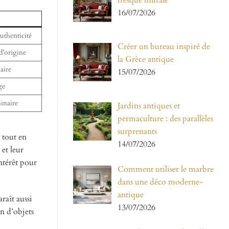
fresque murale
16/07/2026
uthenticité
Créer un bureau inspiré de
d’origine
la Grèce antique
naire
15/07/2026
ge
minaire
Jardins antiques et
permaculture : des parallèles
surprenants
, tout en
14/07/2026
 et leur
ntérêt pour
Comment utiliser le marbre
dans une déco moderne-
antique
araît aussi
13/07/2026
on d’objets