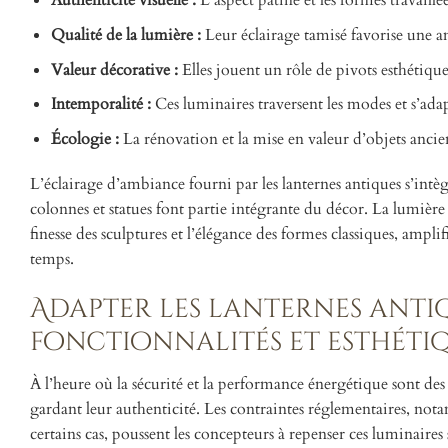
Authenticité visuelle :
L’aspect patiné et les formes travaill
Qualité de la lumière :
Leur éclairage tamisé favorise une am
Valeur décorative :
Elles jouent un rôle de pivots esthétiques
Intemporalité :
Ces luminaires traversent les modes et s’adap
Écologie :
La rénovation et la mise en valeur d’objets anc
L’éclairage d’ambiance fourni par les lanternes antiques s’intèg
colonnes et statues font partie intégrante du décor. La lumière 
finesse des sculptures et l’élégance des formes classiques, amp
temps.
Adapter les lanternes antiq
fonctionnalités et esthéti
À l’heure où la sécurité et la performance énergétique sont des 
gardant leur authenticité. Les contraintes réglementaires, not
certains cas, poussent les concepteurs à repenser ces luminaires s