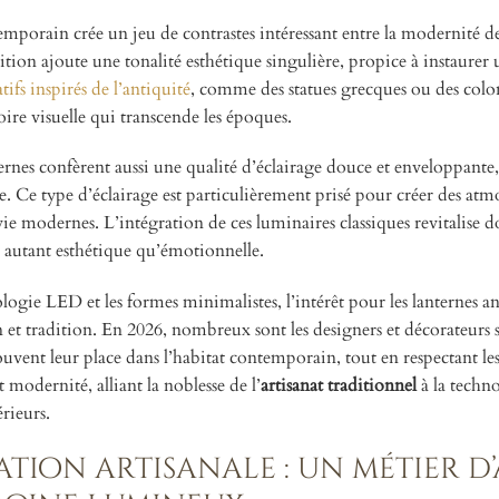
mporain crée un jeu de contrastes intéressant entre la modernité de
sition ajoute une tonalité esthétique singulière, propice à instaurer 
ifs inspirés de l’antiquité
, comme des statues grecques ou des colo
oire visuelle qui transcende les époques.
ernes confèrent aussi une qualité d’éclairage douce et enveloppante,
e. Ce type d’éclairage est particulièrement prisé pour créer des atm
de vie modernes. L’intégration de ces luminaires classiques revitalise 
autant esthétique qu’émotionnelle.
gie LED et les formes minimalistes, l’intérêt pour les lanternes a
et tradition. En 2026, nombreux sont les designers et décorateurs s
trouvent leur place dans l’habitat contemporain, tout en respectant l
t modernité, alliant la noblesse de l’
artisanat traditionnel
à la techn
rieurs.
ation artisanale : un métier d