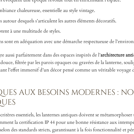
ées évoquent une époque révolue tout en enrichissant l’espace.
biance chaleureuse, essentielle au style vintage.
 autour desquels s’articulent les autres éléments décoratifs.
tent à une multitude de styles.
iens sont en adéquation avec une démarche respectueuse de l’enviro
re aussi parfaitement dans des espaces inspirés de l’
architecture ant
douce, filtrée par les parois opaques ou gravées de la lanterne, souli
lifiant l’effet immersif d’un décor pensé comme un véritable voyage d
ues aux besoins modernes : no
ques
critères essentiels, les lanternes antiques doivent se métamorphoser
amment la certification IP 44 pour une bonne résistance aux intempé
elon des standards stricts, garantissant à la fois fonctionnalité et pé