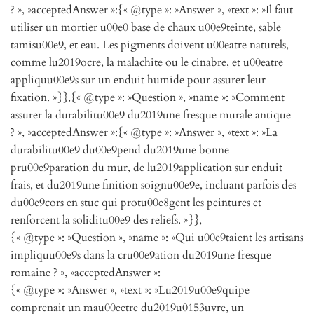
? », »acceptedAnswer »:{« @type »: »Answer », »text »: »Il faut
utiliser un mortier u00e0 base de chaux u00e9teinte, sable
tamisu00e9, et eau. Les pigments doivent u00eatre naturels,
comme lu2019ocre, la malachite ou le cinabre, et u00eatre
appliquu00e9s sur un enduit humide pour assurer leur
fixation. »}},{« @type »: »Question », »name »: »Comment
assurer la durabilitu00e9 du2019une fresque murale antique
? », »acceptedAnswer »:{« @type »: »Answer », »text »: »La
durabilitu00e9 du00e9pend du2019une bonne
pru00e9paration du mur, de lu2019application sur enduit
frais, et du2019une finition soignu00e9e, incluant parfois des
du00e9cors en stuc qui protu00e8gent les peintures et
renforcent la soliditu00e9 des reliefs. »}},
{« @type »: »Question », »name »: »Qui u00e9taient les artisans
impliquu00e9s dans la cru00e9ation du2019une fresque
romaine ? », »acceptedAnswer »:
{« @type »: »Answer », »text »: »Lu2019u00e9quipe
comprenait un mau00eetre du2019u0153uvre, un