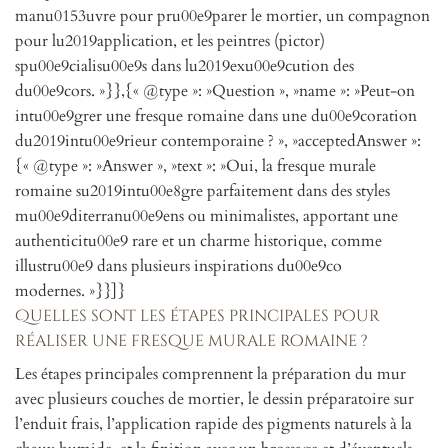
manu0153uvre pour pru00e9parer le mortier, un compagnon
pour lu2019application, et les peintres (pictor)
spu00e9cialisu00e9s dans lu2019exu00e9cution des
du00e9cors. »}},{« @type »: »Question », »name »: »Peut-on
intu00e9grer une fresque romaine dans une du00e9coration
du2019intu00e9rieur contemporaine ? », »acceptedAnswer »:
{« @type »: »Answer », »text »: »Oui, la fresque murale
romaine su2019intu00e8gre parfaitement dans des styles
mu00e9diterranu00e9ens ou minimalistes, apportant une
authenticitu00e9 rare et un charme historique, comme
illustru00e9 dans plusieurs inspirations du00e9co
modernes. »}}]}
Quelles sont les étapes principales pour
réaliser une fresque murale romaine ?
Les étapes principales comprennent la préparation du mur
avec plusieurs couches de mortier, le dessin préparatoire sur
l’enduit frais, l’application rapide des pigments naturels à la