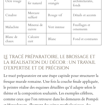
Ocre rouge
architecturales,
fer naturel
orangée
fonds
Mercure
Cinabre
Rouge vif
Détails et accents
sulfuré
Minerai de
Feuillages et
Malachite
Vert intense
cuivre
ornements
Blanc de
Calcaire
Blanc
Fond et contrastes
chaux
cuit
Le tracé préparatoire, le brossage et
la réalisation du décor : un travail
d’expertise et de précision
Le tracé préparatoire est une étape capitale pour structurer la
fresque murale romaine. Une fois la couche finale appliquée,
le peintre réalise des esquisses détaillées qu’il adapte selon le
thème et la composition souhaités. Les exemples célèbres,
comme ceux que l’on retrouve dans les demeures de Pompéi