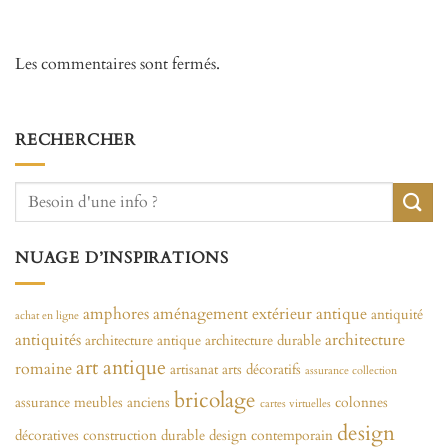
Les commentaires sont fermés.
RECHERCHER
NUAGE D’INSPIRATIONS
amphores
aménagement extérieur
antique
antiquité
achat en ligne
antiquités
architecture
architecture antique
architecture durable
art antique
romaine
artisanat
arts décoratifs
assurance collection
bricolage
assurance meubles anciens
colonnes
cartes virtuelles
design
décoratives
construction durable
design contemporain