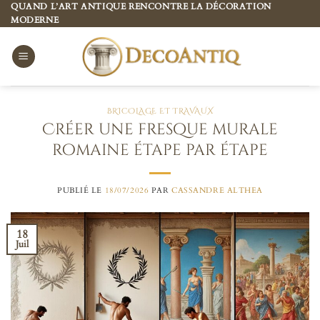
Passer
QUAND L’ART ANTIQUE RENCONTRE LA DÉCORATION
MODERNE
au
contenu
BRICOLAGE ET TRAVAUX
Créer une fresque murale
romaine étape par étape
PUBLIÉ LE
18/07/2026
PAR
CASSANDRE ALTHEA
18
Juil