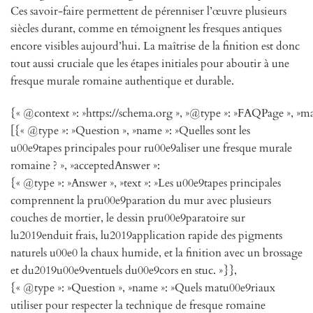
Ces savoir-faire permettent de pérenniser l’œuvre plusieurs
siècles durant, comme en témoignent les fresques antiques
encore visibles aujourd’hui. La maîtrise de la finition est donc
tout aussi cruciale que les étapes initiales pour aboutir à une
fresque murale romaine authentique et durable.
{« @context »: »https://schema.org », »@type »: »FAQPage », »ma
[{« @type »: »Question », »name »: »Quelles sont les
u00e9tapes principales pour ru00e9aliser une fresque murale
romaine ? », »acceptedAnswer »:
{« @type »: »Answer », »text »: »Les u00e9tapes principales
comprennent la pru00e9paration du mur avec plusieurs
couches de mortier, le dessin pru00e9paratoire sur
lu2019enduit frais, lu2019application rapide des pigments
naturels u00e0 la chaux humide, et la finition avec un brossage
et du2019u00e9ventuels du00e9cors en stuc. »}},
{« @type »: »Question », »name »: »Quels matu00e9riaux
utiliser pour respecter la technique de fresque romaine