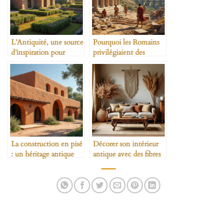
L’Antiquité, une source
Pourquoi les Romains
d’inspiration pour
privilégiaient des
l’habitat durable
matériaux locaux
La construction en pisé
Décorer son intérieur
: un héritage antique
antique avec des fibres
écologique
naturelles