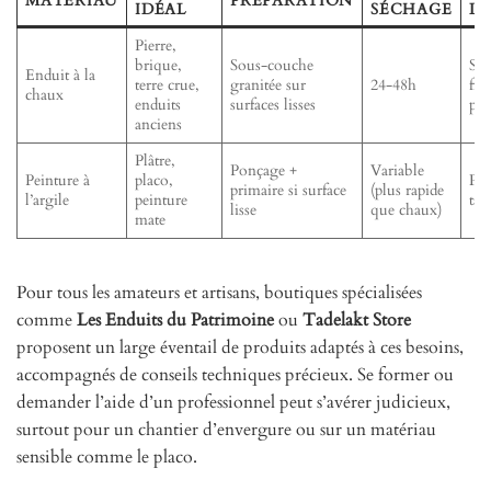
MATÉRIAU
PRÉPARATION
IDÉAL
SÉCHAGE
D’
Pierre,
brique,
Sous-couche
Spa
Enduit à la
terre crue,
granitée sur
24-48h
fin
chaux
enduits
surfaces lisses
per
anciens
Plâtre,
Ponçage +
Variable
Peinture à
placo,
Rou
primaire si surface
(plus rapide
l’argile
peinture
tal
lisse
que chaux)
mate
Pour tous les amateurs et artisans, boutiques spécialisées
comme
Les Enduits du Patrimoine
ou
Tadelakt Store
proposent un large éventail de produits adaptés à ces besoins,
accompagnés de conseils techniques précieux. Se former ou
demander l’aide d’un professionnel peut s’avérer judicieux,
surtout pour un chantier d’envergure ou sur un matériau
sensible comme le placo.