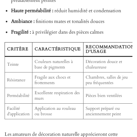
préalablement peintes
Haute perméabilité :
réduit humidité et condensation
Ambiance :
finitions mates et tonalités douces
Fragilité :
à privilégier dans des pièces calmes
RECOMMANDATION
CRITÈRE
CARACTÉRISTIQUE
D’USAGE
Couleurs naturelles à
Décoration douce et
Teinte
base de pigments
chaleureuse
Fragile aux chocs et
Chambres, salles de jeu
Résistance
frottements
peu fréquentées
Excellente respiration des
Perméabilité
Pièces bien ventilées
murs
Facilité
Application au rouleau
Support préparé ou
d’application
ou brosse
anciennement peint
Les amateurs de décoration naturelle apprécieront cette