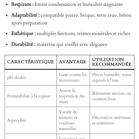
Respirant :
limite condensation et humidité stagnante
Adaptabilité :
compatible pierre, brique, terre crue, béton
après préparation
Esthétique :
multiples finitions, teintes minérales et riches
Durabilité :
matériau qui vieillit avec élégance
UTILISATION
CARACTÉRISTIQUE
AVANTAGE
RECOMMANDÉE
Lutte contre les
Pièces humides, murs
pH alcalin
moisissures
exposés à l’eau
Assure la
Bâtiments anciens ou
Perméabilité à la vapeur
respiration des
ossature bois
murs
Variété de
textures et
Décoration intérieure
Aspect fini
couleurs
et extérieure
naturelles
Longévité qui