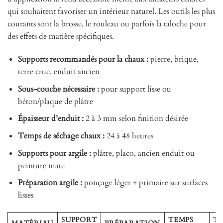
qui souhaitent favoriser un intérieur naturel. Les outils les plus
courants sont la brosse, le rouleau ou parfois la taloche pour
des effets de matière spécifiques.
Supports recommandés pour la chaux :
pierre, brique,
terre crue, enduit ancien
Sous-couche nécessaire :
pour support lisse ou
béton/plaque de plâtre
Épaisseur d’enduit :
2 à 3 mm selon finition désirée
Temps de séchage chaux :
24 à 48 heures
Supports pour argile :
plâtre, placo, ancien enduit ou
peinture mate
Préparation argile :
ponçage léger + primaire sur surfaces
lisses
SUPPORT
TEMPS
T