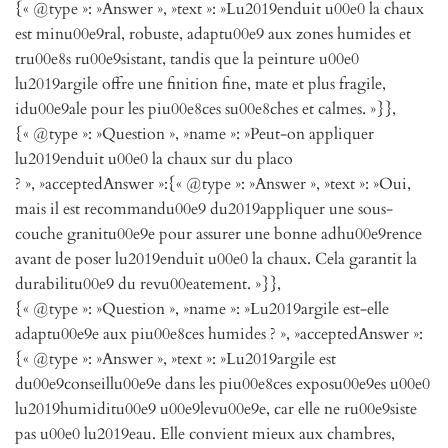
{« @type »: »Answer », »text »: »Lu2019enduit u00e0 la chaux
est minu00e9ral, robuste, adaptu00e9 aux zones humides et
tru00e8s ru00e9sistant, tandis que la peinture u00e0
lu2019argile offre une finition fine, mate et plus fragile,
idu00e9ale pour les piu00e8ces su00e8ches et calmes. »}},
{« @type »: »Question », »name »: »Peut-on appliquer
lu2019enduit u00e0 la chaux sur du placo
? », »acceptedAnswer »:{« @type »: »Answer », »text »: »Oui,
mais il est recommandu00e9 du2019appliquer une sous-
couche granitu00e9e pour assurer une bonne adhu00e9rence
avant de poser lu2019enduit u00e0 la chaux. Cela garantit la
durabilitu00e9 du revu00eatement. »}},
{« @type »: »Question », »name »: »Lu2019argile est-elle
adaptu00e9e aux piu00e8ces humides ? », »acceptedAnswer »:
{« @type »: »Answer », »text »: »Lu2019argile est
du00e9conseillu00e9e dans les piu00e8ces exposu00e9es u00e0
lu2019humiditu00e9 u00e9levu00e9e, car elle ne ru00e9siste
pas u00e0 lu2019eau. Elle convient mieux aux chambres,