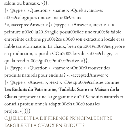
salons ou bureaux. »}},
{« @type »: »Question », »name »: »Quels avantages
u00e9cologiques ont ces matu00e9riaux
? », »acceptedAnswer »:{« @type »: »Answer », »text »: »La
peinture u00e0 lu2019argile possu00e8de une tru00e8s faible
empreinte carbone gru00e2ce u00e0 son extraction locale et sa
faible transformation. La chaux, bien quu2019u00e9nergivore
en production, capte du COu2082 lors du su00e9chage, ce
qui la rend ru00e9gu00e9nu00e9rative. »}},
{« @type »: »Question », »name »: »Ou00f9 trouver des
produits naturels pour enduits ? », »acceptedAnswer »:
{« @type »: »Answer », »text »: »Des spu00e9cialistes comme
Les Enduits du Patrimoine
,
Tadelakt Store
ou
Maison de la
Chaux
proposent une large gamme du2019enduits naturels et
conseils professionnels adaptu00e9s u00e0 tous les
projets. »}}]}
Quelle est la différence principale entre
l’argile et la chaux en enduit ?