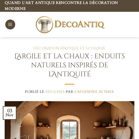
Passer
QUAND L’ART ANTIQUE RENCONTRE LA DÉCORATION
MODERNE
au
contenu
DÉCORATION ANTIQUE ET ÉCOLOGIE
L’argile et la chaux : enduits
naturels inspirés de
l’Antiquité
PUBLIÉ LE
03/11/2025
PAR
CASSANDRE ALTHEA
03
Nov