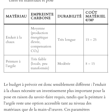
chère en matériaux et pose
COÛT
EMPREINTE
MATÉRIAU
DURABILITÉ
MATÉRIEL
P
CARBONE
€/M²
€
Moyenne
(production
Enduit à la
énergétique
É
Très longue
15 – 25
chaux
élevée,
t
compensation
CO₂)
Très faible
F
Peinture à
(locale, peu
Modérée
8 – 15
(
l’argile
transformée)
fa
Le budget à prévoir est donc sensiblement différent : l’enduit
à la chaux nécessite un investissement plus important pour la
pose en raison du savoir-faire requis, tandis que la peinture à
l’argile reste une option accessible tant au niveau des
matériaux que de la main-d’œuvre. Ces paramètres