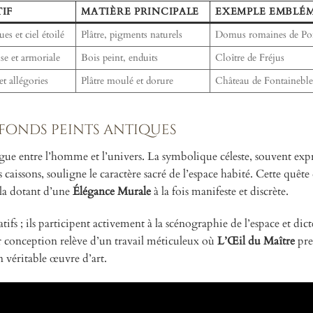
IF
MATIÈRE PRINCIPALE
EXEMPLE EMBLÉ
s et ciel étoilé
Plâtre, pigments naturels
Domus romaines de P
se et armoriale
Bois peint, enduits
Cloître de Fréjus
t allégories
Plâtre moulé et dorure
Château de Fontainebl
lafonds peints antiques
gue entre l’homme et l’univers. La symbolique céleste, souvent exp
 caissons, souligne le caractère sacré de l’espace habité. Cette quête
 la dotant d’une
Élégance Murale
à la fois manifeste et discrète.
fs ; ils participent activement à la scénographie de l’espace et dict
r conception relève d’un travail méticuleux où
L’Œil du Maître
pre
 véritable œuvre d’art.