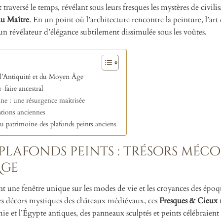
raversé le temps, révélant sous leurs fresques les mystères de civilis
u Maître
. En un point où l’architecture rencontre la peinture, l’art
 un révélateur d’élégance subtilement dissimulée sous les voûtes.
e l’Antiquité et du Moyen Âge
-faire ancestral
ine : une résurgence maîtrisée
sations anciennes
du patrimoine des plafonds peints anciens
plafonds peints : trésors méc
Âge
t une fenêtre unique sur les modes de vie et les croyances des époqu
t les décors mystiques des châteaux médiévaux, ces
Fresques & Cieux
e et l’Égypte antiques, des panneaux sculptés et peints célébraient