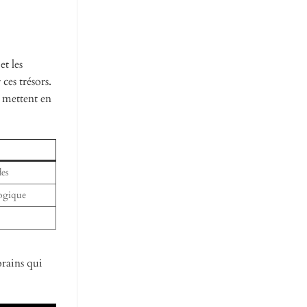
et les
ces trésors.
i mettent en
des
logique
orains qui