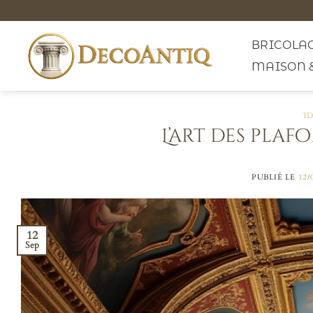
Passer
au
contenu
BRICOLAG
MAISON 
I
L’art des plaf
PUBLIÉ LE
12/
12
Sep