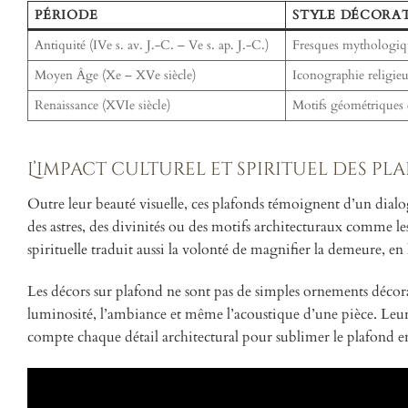
PÉRIODE
STYLE DÉCORAT
Antiquité (IVe s. av. J.-C. – Ve s. ap. J.-C.)
Fresques mythologique
Moyen Âge (Xe – XVe siècle)
Iconographie religieu
Renaissance (XVIe siècle)
Motifs géométriques e
L’impact culturel et spirituel des p
Outre leur beauté visuelle, ces plafonds témoignent d’un dialo
des astres, des divinités ou des motifs architecturaux comme les
spirituelle traduit aussi la volonté de magnifier la demeure, en
Les décors sur plafond ne sont pas de simples ornements décorati
luminosité, l’ambiance et même l’acoustique d’une pièce. Leu
compte chaque détail architectural pour sublimer le plafond en