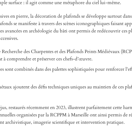
simple surface : il agit comme une métaphore du ciel lui-même.
es en pierre, la décoration de plafonds se développe surtout dans 
fonds se manifeste à travers des scènes iconographiques faisant appe
ntes avancées en archéologie du bâti ont permis de redécouvrir ces p
ccessives.
de Recherche des Charpentes et des Plafonds Peints Médiévaux (RC
nt à comprendre et préserver ces chefs-d’œuvre.
es sont combinés dans des palettes sophistiquées pour renforcer l’ef
s métaux ajoutent des défis techniques uniques au maintien de ces pla
éjus, restaurés récemment en 2023, illustrent parfaitement cette ha
nuelles organisées par la RCPPM à Marseille ont ainsi permis de r
nt archivistique, imagerie scientifique et intervention pratique.