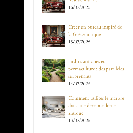
fresque murale
16/07/2026
Créer un bureau inspiré de
la Grèce antique
15/07/2026
Jardins antiques et
permaculture : des parallèles
surprenants
14/07/2026
Comment utiliser le marbre
dans une déco moderne-
antique
13/07/2026