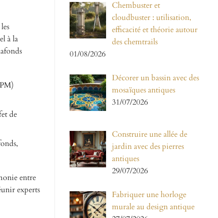
Chembuster et
cloudbuster : utilisation,
les
efficacité et théorie autour
l à la
des chemtrails
lafonds
01/08/2026
Décorer un bassin avec des
PPM)
mosaïques antiques
31/07/2026
fet de
Construire une allée de
fonds,
jardin avec des pierres
antiques
29/07/2026
rmonie entre
éunir experts
Fabriquer une horloge
murale au design antique