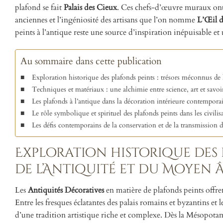
plafond se fait
Palais des Cieux
. Ces chefs-d’œuvre muraux ont t
anciennes et l’ingéniosité des artisans que l’on nomme
L’Œil d
peints à l’antique reste une source d’inspiration inépuisable et
Au sommaire dans cette publication
Exploration historique des plafonds peints : trésors méconnus d
Techniques et matériaux : une alchimie entre science, art et savoir
Les plafonds à l’antique dans la décoration intérieure contempora
Le rôle symbolique et spirituel des plafonds peints dans les civili
Les défis contemporains de la conservation et de la transmission 
Exploration historique des 
de l’Antiquité et du Moyen 
Les
Antiquités Décoratives
en matière de plafonds peints offren
Entre les fresques éclatantes des palais romains et byzantins e
d’une tradition artistique riche et complexe. Dès la Mésopotami