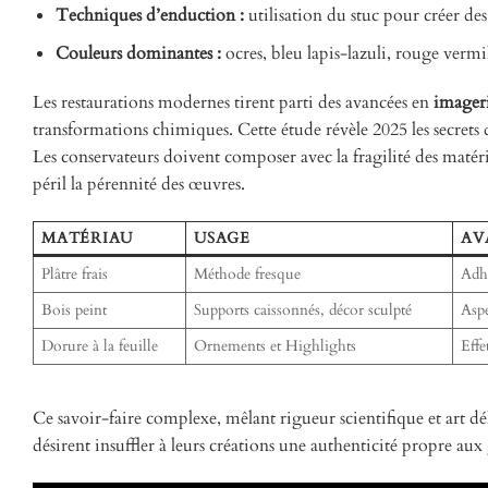
Techniques d’enduction :
utilisation du stuc pour créer des
Couleurs dominantes :
ocres, bleu lapis-lazuli, rouge vermil
Les restaurations modernes tirent parti des avancées en
imageri
transformations chimiques. Cette étude révèle 2025 les secrets d
Les conservateurs doivent composer avec la fragilité des matér
péril la pérennité des œuvres.
MATÉRIAU
USAGE
AV
Plâtre frais
Méthode fresque
Adh
Bois peint
Supports caissonnés, décor sculpté
Aspe
Dorure à la feuille
Ornements et Highlights
Effe
Ce savoir-faire complexe, mêlant rigueur scientifique et art dé
désirent insuffler à leurs créations une authenticité propre au