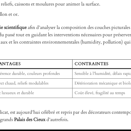
 reliefs, caissons et moulures pour animer la surface.
lon et or.
e scientifique
afin d’analyser la composition des couches picturales 
u passé tout en guidant les interventions nécessaires pour préserver 
iaux et les contraintes environnementales (humidity, pollution) qu
ANTAGES
CONTRAINTES
érence durable, couleurs profondes
Sensible à l’humidité, délais rapi
ct chaud, reliefs modulables
Détérioration mécanique et bio
t luxueux et durable
Coût élevé, fragilité au temps
licat, est aujourd’hui célébré et repris par des décorateurs contemp
x grands
Palais des Cieux
d’autrefois.