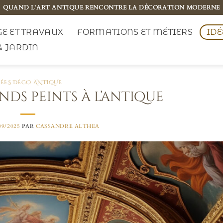
QUAND L’ART ANTIQUE RENCONTRE LA DÉCORATION MODERNE
E ET TRAVAUX
FORMATIONS ET MÉTIERS
IDÉ
& JARDIN
DÉES DÉCO ANTIQUE
onds peints à l’antique
09/2025
PAR
CASSANDRE ALTHEA