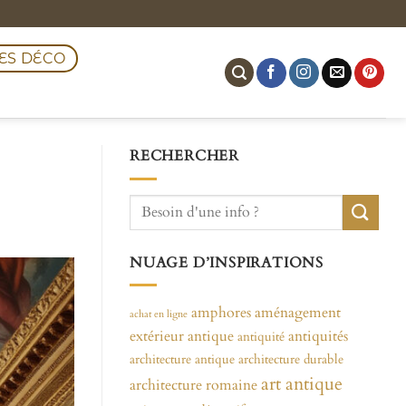
ES DÉCO
RECHERCHER
NUAGE D’INSPIRATIONS
amphores
aménagement
achat en ligne
extérieur
antique
antiquités
antiquité
architecture antique
architecture durable
art antique
architecture romaine