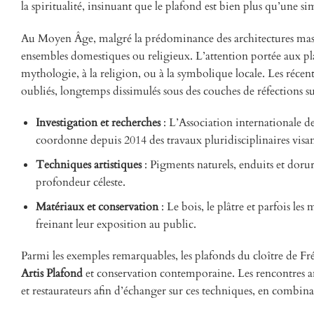
la spiritualité, insinuant que le plafond est bien plus qu’une 
Au Moyen Âge, malgré la prédominance des architectures massiv
ensembles domestiques ou religieux. L’attention portée aux pla
mythologie, à la religion, ou à la symbolique locale. Les réce
oubliés, longtemps dissimulés sous des couches de réfections su
Investigation et recherches
: L’Association internationale 
coordonne depuis 2014 des travaux pluridisciplinaires visa
Techniques artistiques
: Pigments naturels, enduits et dorur
profondeur céleste.
Matériaux et conservation
: Le bois, le plâtre et parfois le
freinant leur exposition au public.
Parmi les exemples remarquables, les plafonds du cloître de Fr
Artis Plafond
et conservation contemporaine. Les rencontres an
et restaurateurs afin d’échanger sur ces techniques, en combina