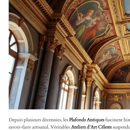
Depuis plusieurs décennies, les
Plafonds Antiques
fascinent his
savoir-faire artisanal. Véritables
Ateliers d’Art Céleste
suspendus