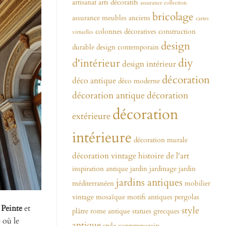
artisanat
arts décoratifs
assurance collection
bricolage
assurance meubles anciens
cartes
colonnes décoratives
construction
virtuelles
design
durable
design contemporain
diy
d'intérieur
design intérieur
décoration
déco antique
déco moderne
décoration antique
décoration
décoration
extérieure
intérieure
décoration murale
décoration vintage
histoire de l'art
inspiration antique
jardin
jardinage
jardin
jardins antiques
méditerranéen
mobilier
vintage
mosaïque
motifs antiques
pergolas
 Peinte
et
style
plâtre
rome antique
statues grecques
 où le
antique
style contemporain