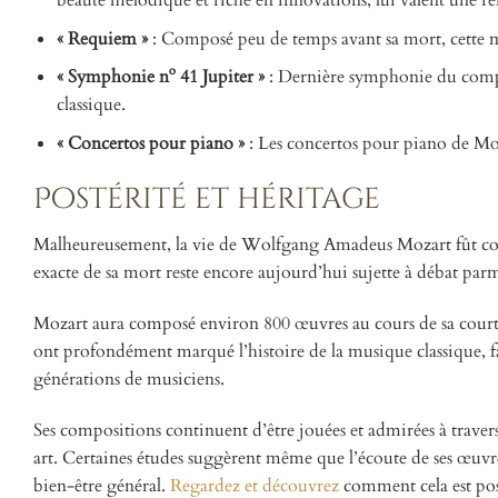
beauté mélodique et riche en innovations, lui valent une 
« Requiem »
: Composé peu de temps avant sa mort, cette mes
« Symphonie nº 41 Jupiter »
: Dernière symphonie du compo
classique.
« Concertos pour piano »
: Les concertos pour piano de Moz
Postérité et héritage
Malheureusement, la vie de Wolfgang Amadeus Mozart fût cour
exacte de sa mort reste encore aujourd’hui sujette à débat parm
Mozart aura composé environ 800 œuvres au cours de sa courte
ont profondément marqué l’histoire de la musique classique, f
générations de musiciens.
Ses compositions continuent d’être jouées et admirées à traver
art. Certaines études suggèrent même que l’écoute de ses œuvres
bien-être général.
Regardez et découvrez
comment cela est pos