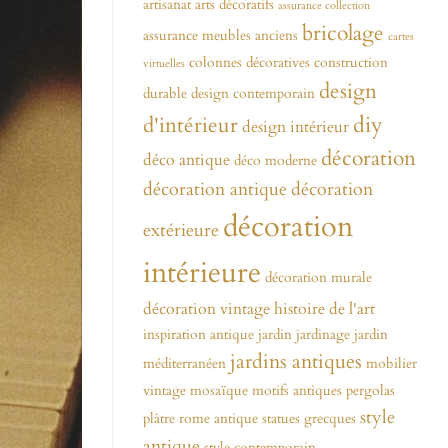
artisanat
arts décoratifs
assurance collection
bricolage
assurance meubles anciens
cartes
colonnes décoratives
construction
virtuelles
design
durable
design contemporain
diy
d'intérieur
design intérieur
décoration
déco antique
déco moderne
décoration antique
décoration
décoration
extérieure
intérieure
décoration murale
décoration vintage
histoire de l'art
inspiration antique
jardin
jardinage
jardin
jardins antiques
méditerranéen
mobilier
vintage
mosaïque
motifs antiques
pergolas
style
plâtre
rome antique
statues grecques
antique
style contemporain