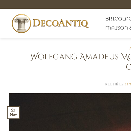
Passer
au
contenu
BRICOLAG
MAISON 
Wolfgang Amadeus Moz
c
PUBLIÉ LE
21/
21
Nov