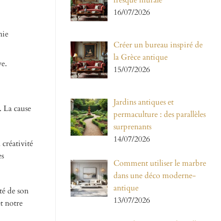
fresque murale
16/07/2026
nie
Créer un bureau inspiré de
la Grèce antique
ve.
15/07/2026
Jardins antiques et
. La cause
permaculture : des parallèles
surprenants
14/07/2026
créativité
es
Comment utiliser le marbre
dans une déco moderne-
antique
té de son
13/07/2026
t notre