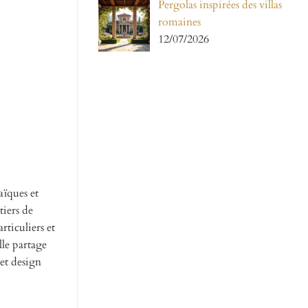
Pergolas inspirées des villas
romaines
12/07/2026
aïques et
tiers de
rticuliers et
lle partage
 et design