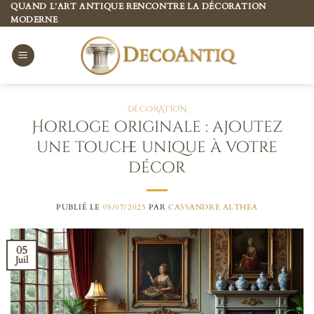
Passer
QUAND L’ART ANTIQUE RENCONTRE LA DÉCORATION
MODERNE
au
contenu
DÉCORATION
Horloge originale : ajoutez
une touche unique à votre
décor
PUBLIÉ LE
05/07/2025
PAR
CASSANDRE ALTHEA
05
Juil