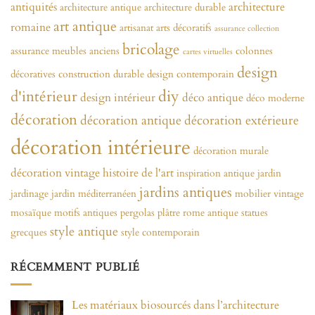
antiquités
architecture
architecture antique
architecture durable
art antique
romaine
artisanat
arts décoratifs
assurance collection
bricolage
assurance meubles anciens
colonnes
cartes virtuelles
design
décoratives
construction durable
design contemporain
diy
d'intérieur
design intérieur
déco antique
déco moderne
décoration
décoration antique
décoration extérieure
décoration intérieure
décoration murale
décoration vintage
histoire de l'art
inspiration antique
jardin
jardins antiques
jardinage
jardin méditerranéen
mobilier vintage
mosaïque
motifs antiques
pergolas
plâtre
rome antique
statues
style antique
grecques
style contemporain
RÉCEMMENT PUBLIÉ
Les matériaux biosourcés dans l’architecture