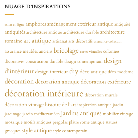
NUAGE D’INSPIRATIONS
amphores
aménagement extérieur
antique
antiquité
achat en ligne
antiquités
architecture
architecture antique
architecture durable
art antique
romaine
artisanat
arts décoratifs
assurance collection
bricolage
assurance meubles anciens
colonnes
cartes virtuelles
design
décoratives
construction durable
design contemporain
diy
d'intérieur
design intérieur
déco antique
déco moderne
décoration
décoration antique
décoration extérieure
décoration intérieure
décoration murale
décoration vintage
histoire de l'art
inspiration antique
jardin
jardins antiques
jardinage
jardin méditerranéen
mobilier vintage
mosaïque
motifs antiques
pergolas
plâtre
rome antique
statues
style antique
grecques
style contemporain