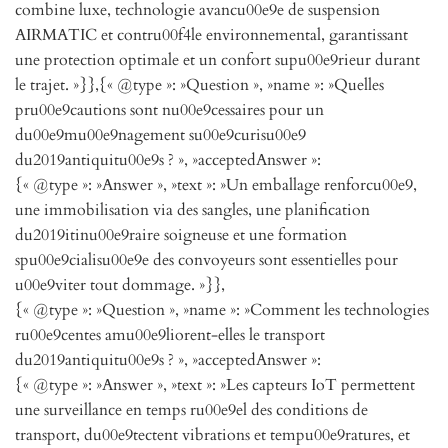
combine luxe, technologie avancu00e9e de suspension
AIRMATIC et contru00f4le environnemental, garantissant
une protection optimale et un confort supu00e9rieur durant
le trajet. »}},{« @type »: »Question », »name »: »Quelles
pru00e9cautions sont nu00e9cessaires pour un
du00e9mu00e9nagement su00e9curisu00e9
du2019antiquitu00e9s ? », »acceptedAnswer »:
{« @type »: »Answer », »text »: »Un emballage renforcu00e9,
une immobilisation via des sangles, une planification
du2019itinu00e9raire soigneuse et une formation
spu00e9cialisu00e9e des convoyeurs sont essentielles pour
u00e9viter tout dommage. »}},
{« @type »: »Question », »name »: »Comment les technologies
ru00e9centes amu00e9liorent-elles le transport
du2019antiquitu00e9s ? », »acceptedAnswer »:
{« @type »: »Answer », »text »: »Les capteurs IoT permettent
une surveillance en temps ru00e9el des conditions de
transport, du00e9tectent vibrations et tempu00e9ratures, et