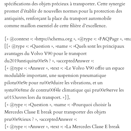
spécifications des objets précieux à transporter. Cette synergie
promet d’établir de nouvelles normes pour la protection des
antiquités, renforçant la place du transport automobile
comme maillon essentiel de cette filière d’excellence.
{« @context »: »https://schema.org », »@type »: »FAQPage », »ma
[{« @type »: »Question », »name »: »Quels sont les principaux
avantages du Volvo V90 pour le transport
du2019antiquitu00e9s ? », »acceptedAnswer »:
{« @type »: »Answer », »text »: »Le Volvo V90 offre un espace
modulable important, une suspension pneumatique
pilotu00e9e pour ru00e9duire les vibrations, et un
systu00e8me de contru00f4le climatique qui pru00e9serve les
u0153uvres lors du transport. »}},
{« @type »: »Question », »name »: »Pourquoi choisir la
Mercedes Classe E break pour transporter des objets
pru00e9cieux ? », »acceptedAnswer »:
{« @type »: »Answer », »text »: »La Mercedes Classe E break