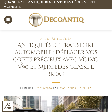
Passer
QUAND L’ART ANTIQUE RENCONTRE LA DÉCORATION
MODERNE
au
contenu
ART ET ANTIQUITÉS
Antiquités et transport
automobile : déplacer vos
objets précieux avec Volvo
V90 et Mercedes Classe E
break
PUBLIÉ LE
02/08/2026
PAR
CASSANDRE ALTHEA
02
Août