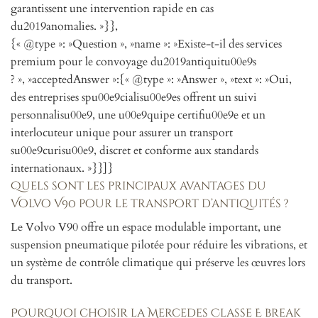
garantissent une intervention rapide en cas
du2019anomalies. »}},
{« @type »: »Question », »name »: »Existe-t-il des services
premium pour le convoyage du2019antiquitu00e9s
? », »acceptedAnswer »:{« @type »: »Answer », »text »: »Oui,
des entreprises spu00e9cialisu00e9es offrent un suivi
personnalisu00e9, une u00e9quipe certifiu00e9e et un
interlocuteur unique pour assurer un transport
su00e9curisu00e9, discret et conforme aux standards
internationaux. »}}]}
Quels sont les principaux avantages du
Volvo V90 pour le transport d’antiquités ?
Le Volvo V90 offre un espace modulable important, une
suspension pneumatique pilotée pour réduire les vibrations, et
un système de contrôle climatique qui préserve les œuvres lors
du transport.
Pourquoi choisir la Mercedes Classe E break