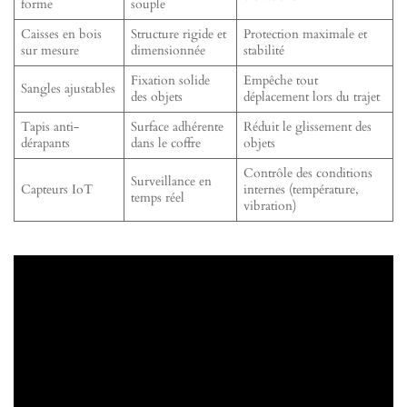
forme
souple
Caisses en bois
Structure rigide et
Protection maximale et
sur mesure
dimensionnée
stabilité
Fixation solide
Empêche tout
Sangles ajustables
des objets
déplacement lors du trajet
Tapis anti-
Surface adhérente
Réduit le glissement des
dérapants
dans le coffre
objets
Contrôle des conditions
Surveillance en
Capteurs IoT
internes (température,
temps réel
vibration)