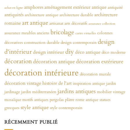
amphores
aménagement extérieur
antique
antiquité
achat en ligne
antiquités
architecture
architecture antique
architecture durable
art antique
romaine
artisanat
arts décoratifs
assurance collection
bricolage
assurance meubles anciens
colonnes
cartes virtuelles
design
décoratives
construction durable
design contemporain
diy
d'intérieur
design intérieur
déco antique
déco moderne
décoration
décoration antique
décoration extérieure
décoration intérieure
décoration murale
décoration vintage
histoire de l'art
inspiration antique
jardin
jardins antiques
jardinage
jardin méditerranéen
mobilier vintage
mosaïque
motifs antiques
pergolas
plâtre
rome antique
statues
style antique
grecques
style contemporain
RÉCEMMENT PUBLIÉ