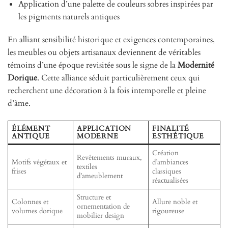
Application d’une palette de couleurs sobres inspirées par
les pigments naturels antiques
En alliant sensibilité historique et exigences contemporaines,
les meubles ou objets artisanaux deviennent de véritables
témoins d’une époque revisitée sous le signe de la
Modernité
Dorique
. Cette alliance séduit particulièrement ceux qui
recherchent une décoration à la fois intemporelle et pleine
d’âme.
ÉLÉMENT
APPLICATION
FINALITÉ
ANTIQUE
MODERNE
ESTHÉTIQUE
Création
Revêtements muraux,
Motifs végétaux et
d’ambiances
textiles
frises
classiques
d’ameublement
réactualisées
Structure et
Colonnes et
Allure noble et
ornementation de
volumes dorique
rigoureuse
mobilier design