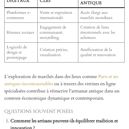
DIGITAUX
CLÉS
ANTIQUE
Plateformes e-
Vente et exposition
Accès élargi aux
commerce
internationale
marchés mondiaux
Engagement de
Création de liens
Réseaux sociaux
communauté,
émotionnels avec les
storytelling
acheteurs
Logiciels de
Création précise,
Amélioration de la
design et
visualisation
qualité et innovation
prototypage
L’exploration de marchés dans des lieux comme
Paris et ses
antiques incontournables
ou à travers des vitrines en ligne
spécialisées contribue à réinscrire l’artisanat antique dans un
contexte économique dynamique et contemporain.
Questions souvent posées
Comment les artisans peuvent-ils équilibrer tradition et
innovation ?