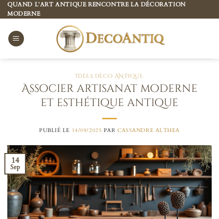
Passer
QUAND L’ART ANTIQUE RENCONTRE LA DÉCORATION
MODERNE
au
contenu
IDÉES DÉCO ANTIQUE
Associer artisanat moderne
et esthétique antique
PUBLIÉ LE
14/09/2025
PAR
CASSANDRE ALTHEA
14
Sep