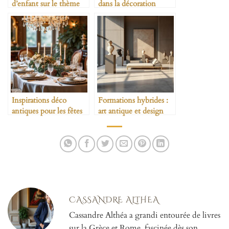
d’enfant sur le thème
dans la décoration
antique
minimaliste
Inspirations déco
Formations hybrides :
antiques pour les fêtes
art antique et design
et réceptions
contemporain
CASSANDRE ALTHEA
Cassandre Althéa a grandi entourée de livres
sur la Grèce et Rome, fascinée dès son