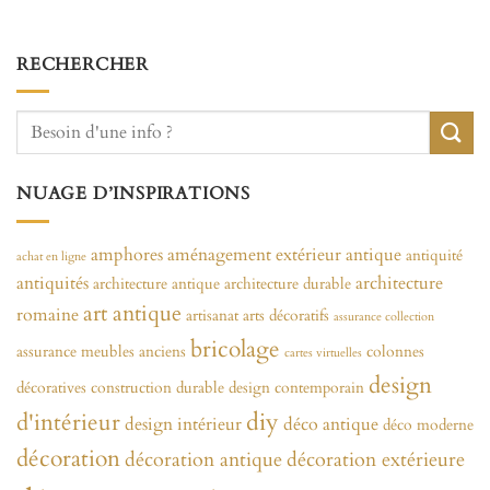
RECHERCHER
NUAGE D’INSPIRATIONS
amphores
aménagement extérieur
antique
antiquité
achat en ligne
antiquités
architecture
architecture antique
architecture durable
art antique
romaine
artisanat
arts décoratifs
assurance collection
bricolage
assurance meubles anciens
colonnes
cartes virtuelles
design
décoratives
construction durable
design contemporain
diy
d'intérieur
design intérieur
déco antique
déco moderne
décoration
décoration antique
décoration extérieure