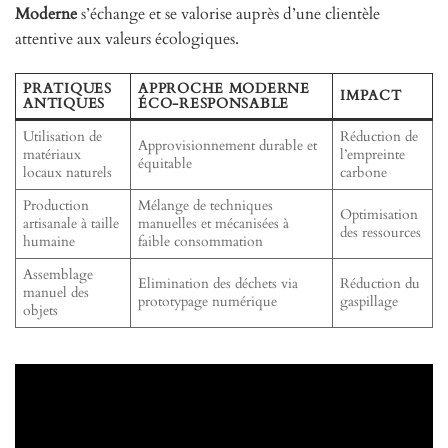
Moderne
s’échange et se valorise auprès d’une clientèle
attentive aux valeurs écologiques.
PRATIQUES
APPROCHE MODERNE
IMPACT
ANTIQUES
ÉCO-RESPONSABLE
Utilisation de
Réduction de
Approvisionnement durable et
matériaux
l’empreinte
équitable
locaux naturels
carbone
Production
Mélange de techniques
Optimisation
artisanale à taille
manuelles et mécanisées à
des ressources
humaine
faible consommation
Assemblage
Elimination des déchets via
Réduction du
manuel des
prototypage numérique
gaspillage
objets