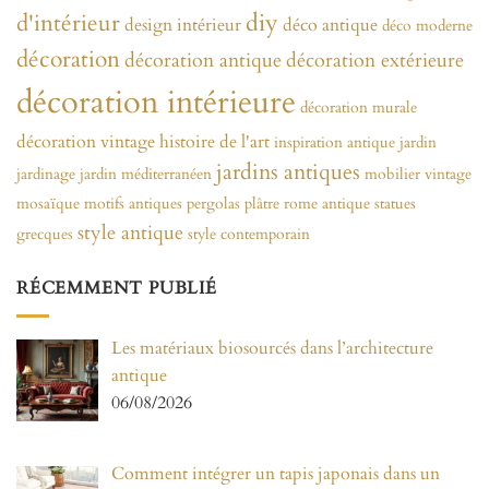
diy
d'intérieur
design intérieur
déco antique
déco moderne
décoration
décoration antique
décoration extérieure
décoration intérieure
décoration murale
décoration vintage
histoire de l'art
inspiration antique
jardin
jardins antiques
jardinage
jardin méditerranéen
mobilier vintage
mosaïque
motifs antiques
pergolas
plâtre
rome antique
statues
style antique
grecques
style contemporain
RÉCEMMENT PUBLIÉ
Les matériaux biosourcés dans l’architecture
antique
06/08/2026
Comment intégrer un tapis japonais dans un