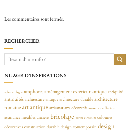
Les commentaires sont fermés.
RECHERCHER
NUAGE D’INSPIRATIONS
amphores
aménagement extérieur
antique
antiquité
achat en ligne
antiquités
architecture
architecture antique
architecture durable
art antique
romaine
artisanat
arts décoratifs
assurance collection
bricolage
assurance meubles anciens
colonnes
cartes virtuelles
design
décoratives
construction durable
design contemporain