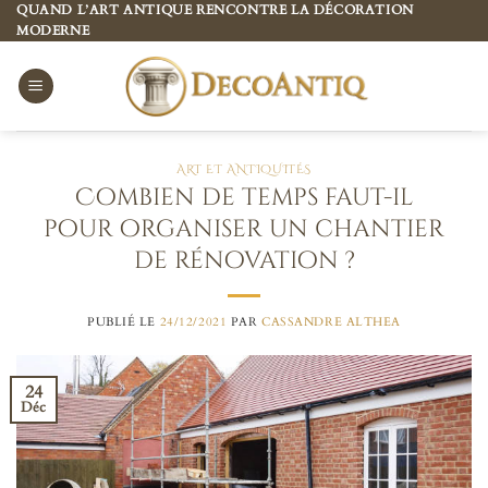
Passer
QUAND L’ART ANTIQUE RENCONTRE LA DÉCORATION
MODERNE
au
contenu
ART ET ANTIQUITÉS
Combien de temps faut-il
pour organiser un chantier
de rénovation ?
PUBLIÉ LE
24/12/2021
PAR
CASSANDRE ALTHEA
24
Déc