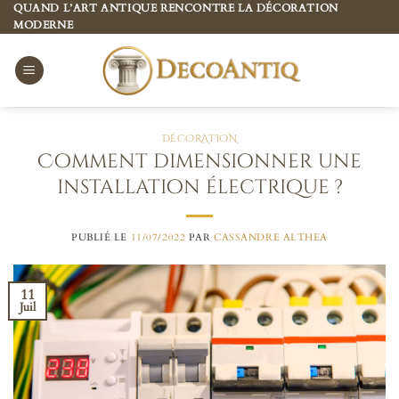
Passer
QUAND L’ART ANTIQUE RENCONTRE LA DÉCORATION
MODERNE
au
contenu
DÉCORATION
Comment dimensionner une
installation électrique ?
PUBLIÉ LE
11/07/2022
PAR
CASSANDRE ALTHEA
11
Juil