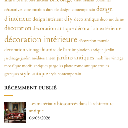
assurance meubles anciens
colonnes
cartes virtuelles
design
décoratives
construction durable
design contemporain
diy
d'intérieur
design intérieur
déco antique
déco moderne
décoration
décoration antique
décoration extérieure
décoration intérieure
décoration murale
décoration vintage
histoire de l'art
inspiration antique
jardin
jardins antiques
jardinage
jardin méditerranéen
mobilier vintage
mosaïque
motifs antiques
pergolas
plâtre
rome antique
statues
style antique
grecques
style contemporain
RÉCEMMENT PUBLIÉ
Les matériaux biosourcés dans l’architecture
antique
06/08/2026