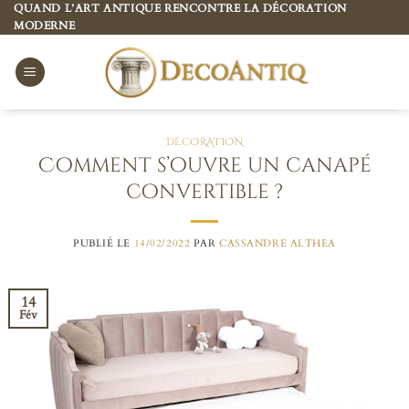
Passer
QUAND L’ART ANTIQUE RENCONTRE LA DÉCORATION
MODERNE
au
contenu
DÉCORATION
Comment s’ouvre un canapé
convertible ?
PUBLIÉ LE
14/02/2022
PAR
CASSANDRE ALTHEA
14
Fév