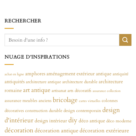
RECHERCHER
NUAGE D’INSPIRATIONS
amphores
aménagement extérieur
antique
antiquité
achat en ligne
antiquités
architecture
architecture antique
architecture durable
art antique
romaine
artisanat
arts décoratifs
assurance collection
bricolage
assurance meubles anciens
colonnes
cartes virtuelles
design
décoratives
construction durable
design contemporain
diy
d'intérieur
design intérieur
déco antique
déco moderne
décoration
décoration antique
décoration extérieure