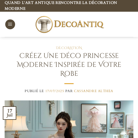
Passer
QUAND L’ART ANTIQUE RENCONTRE LA DÉCORATION
MODERNE
au
contenu
DÉCORATION
Créez Une Déco Princesse
Moderne Inspirée de Votre
Robe
PUBLIÉ LE
17/07/2025
PAR
CASSANDRE ALTHEA
17
Juil