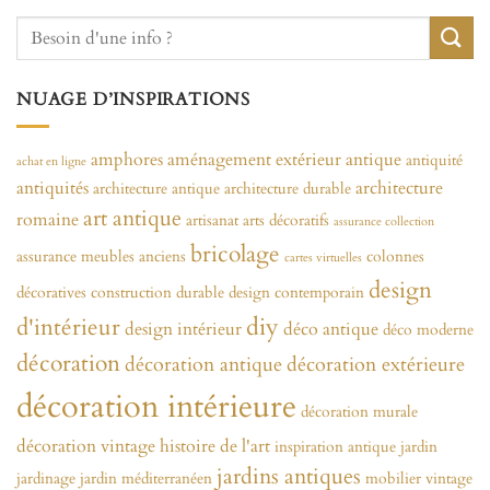
NUAGE D’INSPIRATIONS
amphores
aménagement extérieur
antique
antiquité
achat en ligne
antiquités
architecture
architecture antique
architecture durable
art antique
romaine
artisanat
arts décoratifs
assurance collection
bricolage
assurance meubles anciens
colonnes
cartes virtuelles
design
décoratives
construction durable
design contemporain
diy
d'intérieur
design intérieur
déco antique
déco moderne
décoration
décoration antique
décoration extérieure
décoration intérieure
décoration murale
décoration vintage
histoire de l'art
inspiration antique
jardin
jardins antiques
jardinage
jardin méditerranéen
mobilier vintage