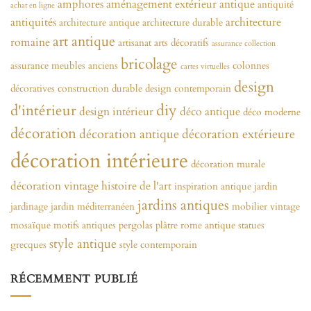
amphores
aménagement extérieur
antique
antiquité
achat en ligne
antiquités
architecture
architecture antique
architecture durable
art antique
romaine
artisanat
arts décoratifs
assurance collection
bricolage
assurance meubles anciens
colonnes
cartes virtuelles
design
décoratives
construction durable
design contemporain
diy
d'intérieur
design intérieur
déco antique
déco moderne
décoration
décoration antique
décoration extérieure
décoration intérieure
décoration murale
décoration vintage
histoire de l'art
inspiration antique
jardin
jardins antiques
jardinage
jardin méditerranéen
mobilier vintage
mosaïque
motifs antiques
pergolas
plâtre
rome antique
statues
style antique
grecques
style contemporain
RÉCEMMENT PUBLIÉ