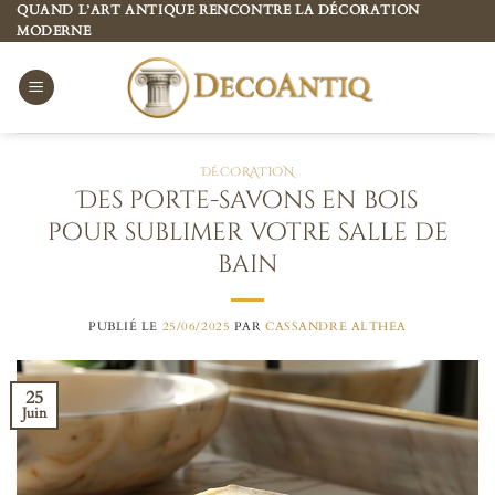
Passer
QUAND L’ART ANTIQUE RENCONTRE LA DÉCORATION
MODERNE
au
contenu
DÉCORATION
Des porte-savons en bois
pour sublimer votre salle de
bain
PUBLIÉ LE
25/06/2025
PAR
CASSANDRE ALTHEA
25
Juin