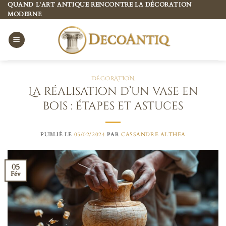
Passer
QUAND L’ART ANTIQUE RENCONTRE LA DÉCORATION
MODERNE
au
contenu
DÉCORATION
La réalisation d’un vase en
bois : étapes et astuces
PUBLIÉ LE
05/02/2024
PAR
CASSANDRE ALTHEA
05
Fév