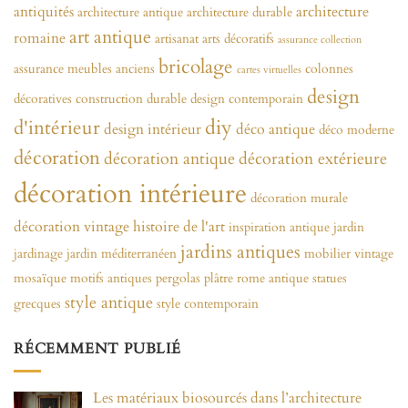
antiquités
architecture
architecture antique
architecture durable
art antique
romaine
artisanat
arts décoratifs
assurance collection
bricolage
assurance meubles anciens
colonnes
cartes virtuelles
design
décoratives
construction durable
design contemporain
diy
d'intérieur
design intérieur
déco antique
déco moderne
décoration
décoration antique
décoration extérieure
décoration intérieure
décoration murale
décoration vintage
histoire de l'art
inspiration antique
jardin
jardins antiques
jardinage
jardin méditerranéen
mobilier vintage
mosaïque
motifs antiques
pergolas
plâtre
rome antique
statues
style antique
grecques
style contemporain
RÉCEMMENT PUBLIÉ
Les matériaux biosourcés dans l’architecture