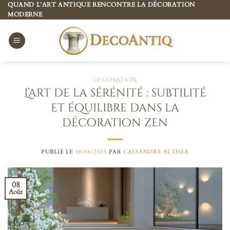
Passer
QUAND L’ART ANTIQUE RENCONTRE LA DÉCORATION
MODERNE
au
contenu
DÉCORATION
L’art de la sérénité : subtilité
et équilibre dans la
décoration zen
PUBLIÉ LE
08/08/2025
PAR
CASSANDRE ALTHEA
08
Août