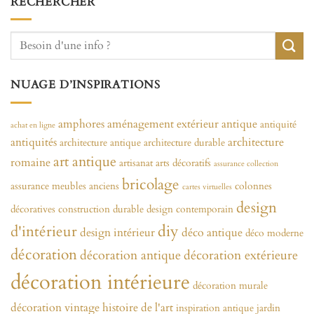
RECHERCHER
NUAGE D’INSPIRATIONS
amphores
aménagement extérieur
antique
antiquité
achat en ligne
antiquités
architecture
architecture antique
architecture durable
art antique
romaine
artisanat
arts décoratifs
assurance collection
bricolage
assurance meubles anciens
colonnes
cartes virtuelles
design
décoratives
construction durable
design contemporain
diy
d'intérieur
design intérieur
déco antique
déco moderne
décoration
décoration antique
décoration extérieure
décoration intérieure
décoration murale
décoration vintage
histoire de l'art
inspiration antique
jardin