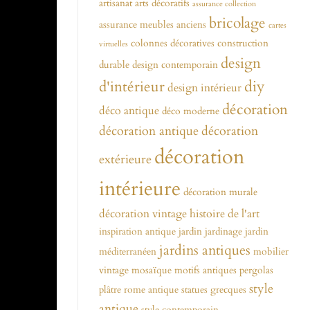
artisanat
arts décoratifs
assurance collection
bricolage
assurance meubles anciens
cartes
colonnes décoratives
construction
virtuelles
design
durable
design contemporain
diy
d'intérieur
design intérieur
décoration
déco antique
déco moderne
décoration antique
décoration
décoration
extérieure
intérieure
décoration murale
décoration vintage
histoire de l'art
inspiration antique
jardin
jardinage
jardin
jardins antiques
méditerranéen
mobilier
vintage
mosaïque
motifs antiques
pergolas
style
plâtre
rome antique
statues grecques
antique
style contemporain