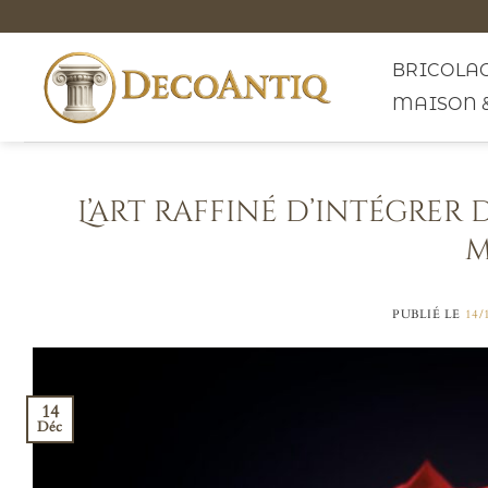
Passer
au
contenu
BRICOLAG
MAISON 
L’art raffiné d’intégrer 
m
PUBLIÉ LE
14/
14
Déc