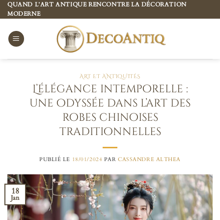
Passer
QUAND L’ART ANTIQUE RENCONTRE LA DÉCORATION
MODERNE
au
contenu
ART ET ANTIQUITÉS
L’élégance intemporelle :
une odyssée dans l’art des
robes chinoises
traditionnelles
PUBLIÉ LE
18/01/2024
PAR
CASSANDRE ALTHEA
18
Jan