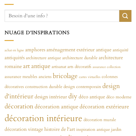
NUAGE D’INSPIRATIONS
amphores
aménagement extérieur
antique
antiquité
achat en ligne
antiquités
architecture
architecture antique
architecture durable
art antique
romaine
artisanat
arts décoratifs
assurance collection
bricolage
assurance meubles anciens
colonnes
cartes virtuelles
design
décoratives
construction durable
design contemporain
diy
d'intérieur
design intérieur
déco antique
déco moderne
décoration
décoration antique
décoration extérieure
décoration intérieure
décoration murale
décoration vintage
histoire de l'art
inspiration antique
jardin