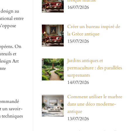
fresque murale
16/07/2026
 design au
tional entre
 s’oppose
Créer un bureau inspiré de
la Grèce antique
15/07/2026
ropéens. On
teuils et
Jardins antiques et
design Art
permaculture : des parallèles
ente
surprenants
14/07/2026
Comment utiliser le marbre
recommandé
dans une déco moderne-
t un savoir-
antique
s techniques
13/07/2026