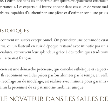
e. Leur place dans les enchères d’antiquités est également cruciale 
français. Les experts qui interviennent dans ces salles de vente maî
objets, capables d’authentifier une pièce et d’estimer son juste prix s
istoriques
 rencontrent un succès exceptionnel. On peut citer une commode esta
ros, ou un fauteuil en cuir d’époque restauré avec minutie par un ar
ialistes, retrouvent leur splendeur grâce à des techniques tradition
l’artisanat français.
cien est une démarche précieuse, qui concilie esthétique et respect
 Ils redonnent vie à des pièces parfois abîmées par le temps, en veill
de recollage ou de modelage, est réalisée avec minutie pour garantir 
 ainsi la pérennité de ce patrimoine mobilier unique.
fle novateur dans les salles de