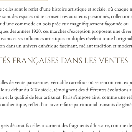
 : elles sont le reflet d’une histoire artistique et sociale, où chaque
ont des espaces où se croisent restaurateurs passionnés, collectionn
ateur d’une commode en bois précieux magnifiquement façonnée ou
ques des années 1920, ces marchés d’exception proposent une diver
nts et ses influences artistiques multiples révèlent toute l’origina
on dans un univers esthétique fascinant, mêlant tradition et modern
tés françaises dans les ventes
alles de vente parisiennes, véritable carrefour où se rencontrent expe
IIe au début du XXe siècle, témoignent des différentes évolutions ar
ion et la qualité de leur artisanat. Paris s’impose ainsi comme une ré
authentique, reflet d’un savoir-faire patrimonial transmis de géné
jets décoratifs : elles incarnent des fragments d’histoire, comme de