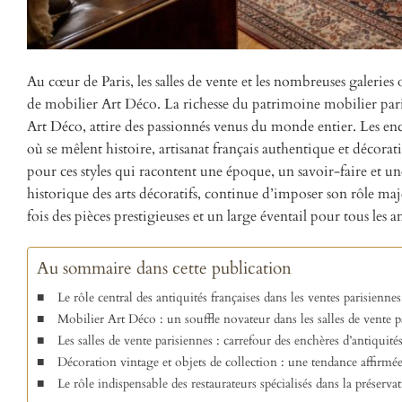
Au cœur de Paris, les salles de vente et les nombreuses galerie
de mobilier Art Déco. La richesse du patrimoine mobilier paris
Art Déco, attire des passionnés venus du monde entier. Les en
où se mêlent histoire, artisanat français authentique et décor
pour ces styles qui racontent une époque, un savoir-faire et un
historique des arts décoratifs, continue d’imposer son rôle maje
fois des pièces prestigieuses et un large éventail pour tous les 
Au sommaire dans cette publication
Le rôle central des antiquités françaises dans les ventes parisiennes
Mobilier Art Déco : un souffle novateur dans les salles de vente p
Les salles de vente parisiennes : carrefour des enchères d’antiquit
Décoration vintage et objets de collection : une tendance affirmé
Le rôle indispensable des restaurateurs spécialisés dans la préserv