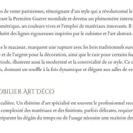
es de vente parisiennes, témoignant d’un style qui a révolutionné le
vant la Première Guerre mondiale et devenu un phénomène interna
métrique, ses couleurs vives et l’emploi de matériaux innovants. Il
ôt des lignes rigoureuses inspirées par le cubisme et l’art abstrait.
e le macassar, marquent une rupture avec les bois traditionnels eu
e l’argent pour la décoration, ainsi que le cuir pour certains fau
ode, illustrent aussi la modernité et la convivialité de ce style. Ce 
s, donnant un souffle à la fois dynamique et élégant aux salles de v
obilier Art Déco
culière. Un ébéniste d’art spécialisé est souvent le professionnel 
complexité des matériaux et des finitions, parfois délicates, requier
 réparant les dégâts du temps ou de l’usage nécessite une maîtrise de