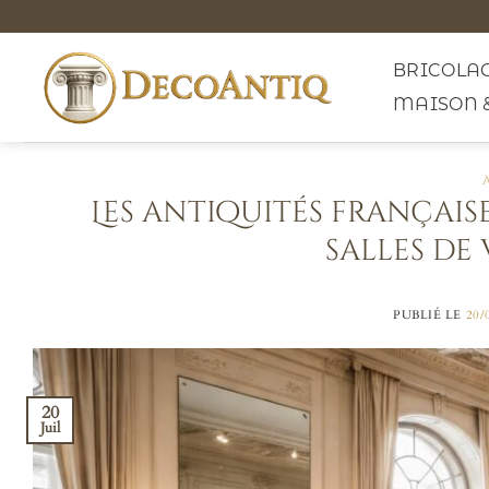
Passer
au
contenu
BRICOLAG
MAISON 
Les antiquités français
salles de
PUBLIÉ LE
20/
20
Juil