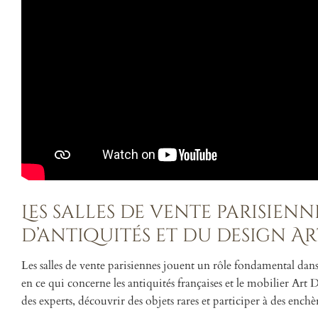
Les salles de vente parisien
d’antiquités et du design A
Les salles de vente parisiennes jouent un rôle fondamental dans 
en ce qui concerne les antiquités françaises et le mobilier Art
des experts, découvrir des objets rares et participer à des enchè