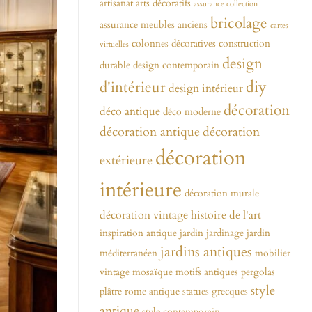
artisanat
arts décoratifs
assurance collection
bricolage
assurance meubles anciens
cartes
colonnes décoratives
construction
virtuelles
design
durable
design contemporain
diy
d'intérieur
design intérieur
décoration
déco antique
déco moderne
décoration antique
décoration
décoration
extérieure
intérieure
décoration murale
décoration vintage
histoire de l'art
inspiration antique
jardin
jardinage
jardin
jardins antiques
méditerranéen
mobilier
vintage
mosaïque
motifs antiques
pergolas
style
plâtre
rome antique
statues grecques
antique
style contemporain