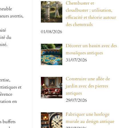
Chembuster et
 meuble
cloudbuster : utilisation,
eurs avertis,
efficacité et théorie autour
des chemtrails
sité
01/08/2026
lité du
ité.
Décorer un bassin avec des
mosaïques antiques
31/07/2026
Construire une allée de
rtise,
jardin avec des pierres
tistiques et
antiques
férence
29/07/2026
ration en
Fabriquer une horloge
murale au design antique
s buffets