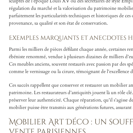
sculptés de l’époque Louis XV ou des secrétaires de style Empir
régulation du marché et la valorisation du patrimoine mobilier 
parfaitement les particularités techniques et historiques de ces 
provenance, sa qualité et son état de conservation.
Exemples marquants et anecdotes h
Parmi les milliers de pièces défilant chaque année, certaines
ébéniste renommé, vendue à plusieurs dizaines de milliers d’eu
Ces meubles anciens, souvent restaurés avec passion par des spéc
comme le vernissage ou la cirure, témoignant de l’excellence de 
Ces succès rappellent que conserver et restaurer un mobilier an
patrimoine. Les restaurateurs d’antiquités jouent là un rôle clé.
préserver leur authenticité. Chaque réparation, qu’il s’agisse 
mobilier puisse être transmis aux générations futures, assurant
Mobilier Art Déco : un souf
vente parisiennes