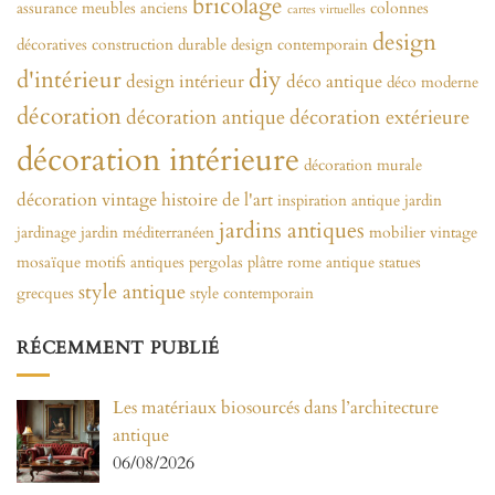
bricolage
assurance meubles anciens
colonnes
cartes virtuelles
design
décoratives
construction durable
design contemporain
diy
d'intérieur
design intérieur
déco antique
déco moderne
décoration
décoration antique
décoration extérieure
décoration intérieure
décoration murale
décoration vintage
histoire de l'art
inspiration antique
jardin
jardins antiques
jardinage
jardin méditerranéen
mobilier vintage
mosaïque
motifs antiques
pergolas
plâtre
rome antique
statues
style antique
grecques
style contemporain
RÉCEMMENT PUBLIÉ
Les matériaux biosourcés dans l’architecture
antique
06/08/2026