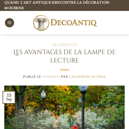
Passer
QUAND L’ART ANTIQUE RENCONTRE LA DÉCORATION
MODERNE
au
contenu
DÉCORATION
Les avantages de la lampe de
lecture
PUBLIÉ LE
15/09/2023
PAR
CASSANDRE ALTHEA
15
Sep