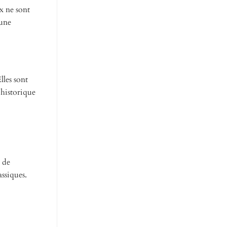
x ne sont
 une
lles sont
 historique
t de
assiques.