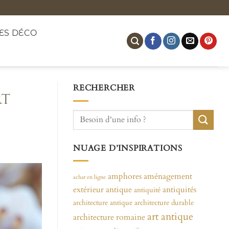
ES DÉCO
RECHERCHER
rt
NUAGE D’INSPIRATIONS
amphores
aménagement
achat en ligne
extérieur
antique
antiquités
antiquité
architecture antique
architecture durable
art antique
architecture romaine