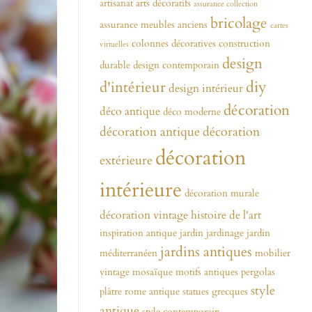
artisanat
arts décoratifs
assurance collection
bricolage
assurance meubles anciens
cartes
colonnes décoratives
construction
virtuelles
design
durable
design contemporain
diy
d'intérieur
design intérieur
décoration
déco antique
déco moderne
décoration antique
décoration
décoration
extérieure
intérieure
décoration murale
décoration vintage
histoire de l'art
inspiration antique
jardin
jardinage
jardin
jardins antiques
méditerranéen
mobilier
vintage
mosaïque
motifs antiques
pergolas
style
plâtre
rome antique
statues grecques
antique
style contemporain