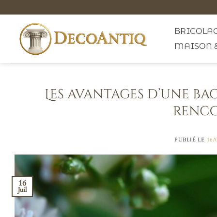
Passer
au
contenu
BRICOLAG
MAISON 
Les avantages d’une ba
renco
PUBLIÉ LE
16/
16
Juil