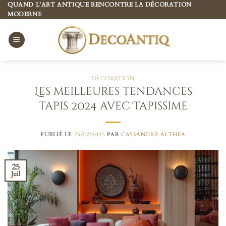
Passer
QUAND L’ART ANTIQUE RENCONTRE LA DÉCORATION
MODERNE
au
contenu
DÉCORATION
Les meilleures tendances
tapis 2024 avec Tapissime
PUBLIÉ LE
25/07/2025
PAR
CASSANDRE ALTHEA
25
Juil