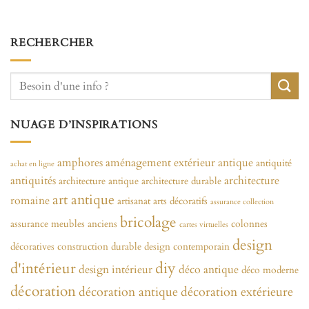
RECHERCHER
NUAGE D’INSPIRATIONS
amphores
aménagement extérieur
antique
antiquité
achat en ligne
antiquités
architecture
architecture antique
architecture durable
art antique
romaine
artisanat
arts décoratifs
assurance collection
bricolage
assurance meubles anciens
colonnes
cartes virtuelles
design
décoratives
construction durable
design contemporain
diy
d'intérieur
design intérieur
déco antique
déco moderne
décoration
décoration antique
décoration extérieure