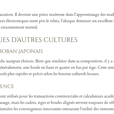
éducation. Il devient une pièce maîtresse dans l’apprentissage des m
ces électroniques aient pris le relais, l’abaque demeure un excellent 
e raisonnement mental.
es d’autres cultures
oroban japonais
e du
suanpan
chinois. Bien que similaire dans sa composition, il y a 
néralement, une boule en haut et quatre en bas par tige. Cette simp
uls plus rapides et précis selon les besoins culturels locaux.
uence
t utilisés pour les transactions commerciales et calculateurs acad
sage, mais les cadres, tiges et boules alignés servent toujours de ré
umière les convergences innovantes entourant l’utilité des instrum