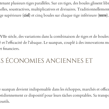
nt plusieurs tiges parallèles. Sur ces tiges, des boules glissent li
elles, soustractives, multiplicatives et divisaires. Traditionnellemen
ge supérieure (
ciel
) et cinq boules sur chaque tige inférieure (
terre
).
XVIIe siècle, des variations dans la combinaison de tiges et de boules
 et l’efficacité de l’abaque. Le suanpan, couplé à des innovations 
t financiers.
es économies anciennes et
le suanpan devient indispensable dans les échoppes, marchés et offic
tidiennement ce dispositif pour leurs tâches comptables. Sa transpo
outils.