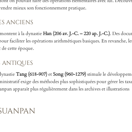
dont on pouvait faire des opérations élémentaires avec lui. Découv
endre mieux son fonctionnement pratique.
s anciens
montent à la dynastie
Han (206 av. J.-C. – 220 ap. J.-C.)
. Des docu
r faciliter les opérations arithmétiques basiques. En revanche, les 
t de cette époque.
s antiques
dynastie
Tang (618-907)
et
Song (960-1279)
stimule le développem
inistratif exige des méthodes plus sophistiquées pour gérer les taxes
anpan apparaît plus régulièrement dans les archives et illustrations
 suanpan