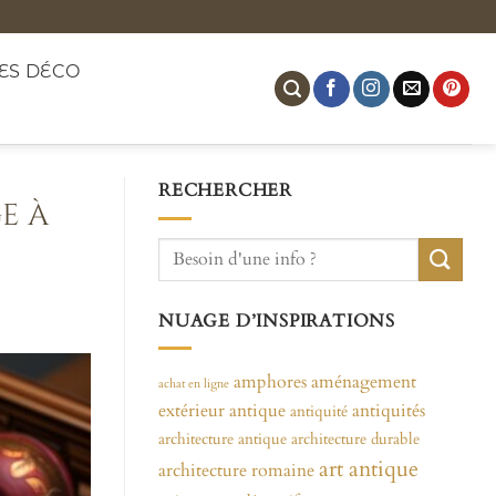
ES DÉCO
RECHERCHER
e à
NUAGE D’INSPIRATIONS
amphores
aménagement
achat en ligne
extérieur
antique
antiquités
antiquité
architecture antique
architecture durable
art antique
architecture romaine