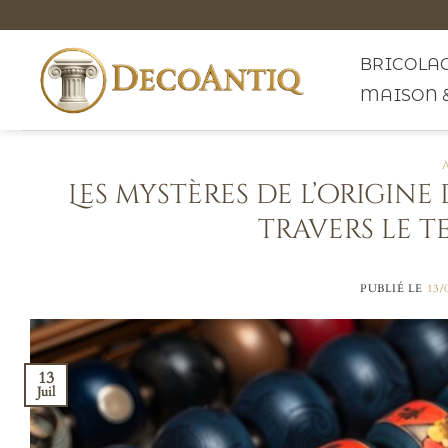
Passer
au
contenu
BRICOLAG
MAISON 
Les mystères de l’origine
travers le t
PUBLIÉ LE
13/
13
Juil