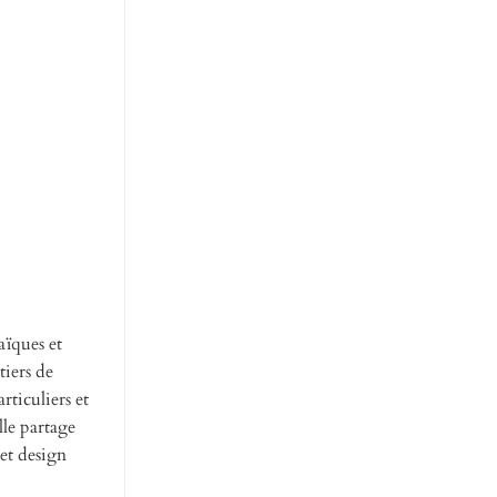
aïques et
tiers de
rticuliers et
lle partage
 et design