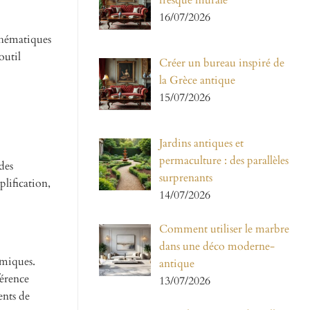
fresque murale
16/07/2026
athématiques
outil
Créer un bureau inspiré de
la Grèce antique
15/07/2026
Jardins antiques et
permaculture : des parallèles
des
surprenants
lification,
14/07/2026
Comment utiliser le marbre
dans une déco moderne-
émiques.
antique
férence
13/07/2026
ents de