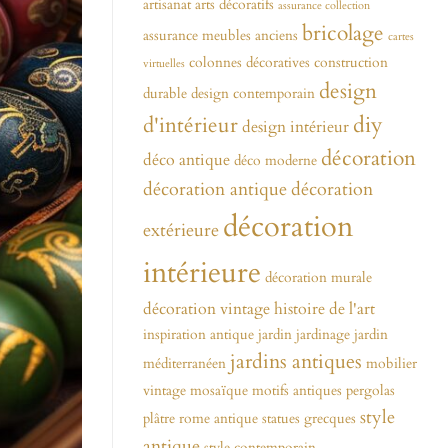
artisanat
arts décoratifs
assurance collection
bricolage
assurance meubles anciens
cartes
colonnes décoratives
construction
virtuelles
design
durable
design contemporain
diy
d'intérieur
design intérieur
décoration
déco antique
déco moderne
décoration antique
décoration
décoration
extérieure
intérieure
décoration murale
décoration vintage
histoire de l'art
inspiration antique
jardin
jardinage
jardin
jardins antiques
méditerranéen
mobilier
vintage
mosaïque
motifs antiques
pergolas
style
plâtre
rome antique
statues grecques
antique
style contemporain