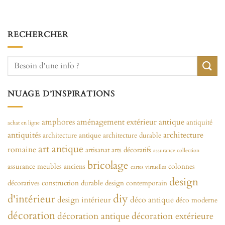
RECHERCHER
NUAGE D’INSPIRATIONS
amphores
aménagement extérieur
antique
antiquité
achat en ligne
antiquités
architecture
architecture antique
architecture durable
art antique
romaine
artisanat
arts décoratifs
assurance collection
bricolage
assurance meubles anciens
colonnes
cartes virtuelles
design
décoratives
construction durable
design contemporain
diy
d'intérieur
design intérieur
déco antique
déco moderne
décoration
décoration antique
décoration extérieure