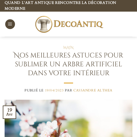
Passer
QUAND L’ART ANTIQUE RENCONTRE LA DÉCORATION
MODERNE
au
contenu
MAIN
Nos meilleures astuces pour
sublimer un arbre artificiel
dans votre intérieur
PUBLIÉ LE
19/04/2023
PAR
CASSANDRE ALTHEA
19
Avr