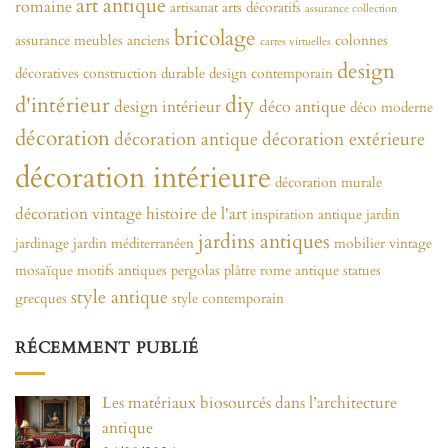
art antique
romaine
artisanat
arts décoratifs
assurance collection
bricolage
assurance meubles anciens
colonnes
cartes virtuelles
design
décoratives
construction durable
design contemporain
diy
d'intérieur
design intérieur
déco antique
déco moderne
décoration
décoration antique
décoration extérieure
décoration intérieure
décoration murale
décoration vintage
histoire de l'art
inspiration antique
jardin
jardins antiques
jardinage
jardin méditerranéen
mobilier vintage
mosaïque
motifs antiques
pergolas
plâtre
rome antique
statues
style antique
grecques
style contemporain
RÉCEMMENT PUBLIÉ
Les matériaux biosourcés dans l’architecture
antique