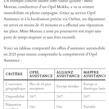
Un exemple concret illustre cette valeur ajoutée : Mme
Moreau, conductrice d’un Opel Mokka, a vu sa voiture
immobilisée en pleine campagne. Grâce au service Opel
Assistance et à la localisation précise via OnStar, un dépanneur
est arrivé en moins de 45 minutes et a effectué une réparation
sur place. Mme Moreau a ainsi pu poursuivre son trajet sans
perte de temps majeure et sans frais excessifs.
Voici un tableau comparatif des offres d’assistance automobile
en 2025 pour mieux comprendre la compétitivité d’Opel
Assistance :
OPEL
ALLIANZ
MAPFRE
CRITÈRE
ASSISTANCE
ASSISTANCE
ASSISTANCE
Couverture
Plus de 40 pays
Europe et
Europe étendue
géographique
européens
Amérique latine
Disponibilité
24/7
24/7
24/7
Réparation
Oui
Oui
Variable
sur place