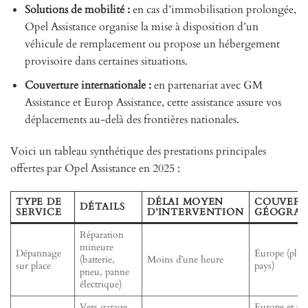
Solutions de mobilité :
en cas d’immobilisation prolongée,
Opel Assistance organise la mise à disposition d’un
véhicule de remplacement ou propose un hébergement
provisoire dans certaines situations.
Couverture internationale :
en partenariat avec GM
Assistance et Europ Assistance, cette assistance assure vos
déplacements au-delà des frontières nationales.
Voici un tableau synthétique des prestations principales
offertes par Opel Assistance en 2025 :
TYPE DE
DÉLAI MOYEN
COUVERT
DÉTAILS
SERVICE
D’INTERVENTION
GÉOGRAP
Réparation
mineure
Dépannage
Europe (plus
(batterie,
Moins d’une heure
sur place
pays)
pneu, panne
électrique)
Vers garage
Europe et zo