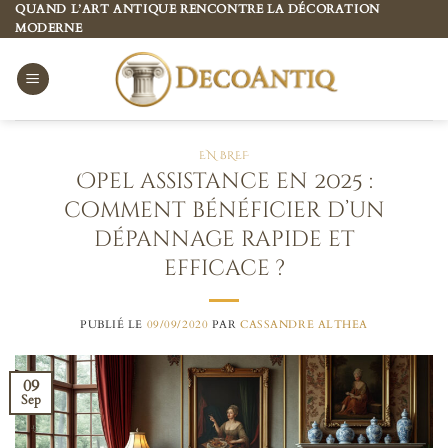
Passer
QUAND L’ART ANTIQUE RENCONTRE LA DÉCORATION
MODERNE
au
contenu
EN BREF
Opel assistance en 2025 :
comment bénéficier d’un
dépannage rapide et
efficace ?
PUBLIÉ LE
09/09/2020
PAR
CASSANDRE ALTHEA
09
Sep