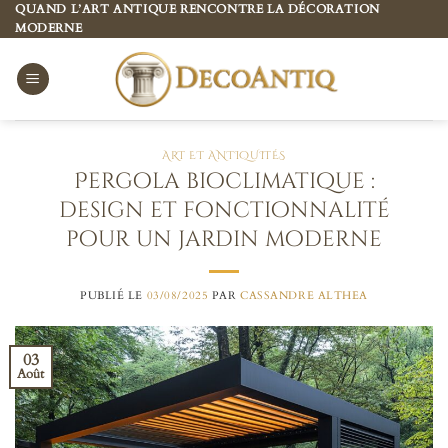
Passer
QUAND L’ART ANTIQUE RENCONTRE LA DÉCORATION
MODERNE
au
contenu
ART ET ANTIQUITÉS
Pergola bioclimatique :
design et fonctionnalité
pour un jardin moderne
PUBLIÉ LE
03/08/2025
PAR
CASSANDRE ALTHEA
03
Août