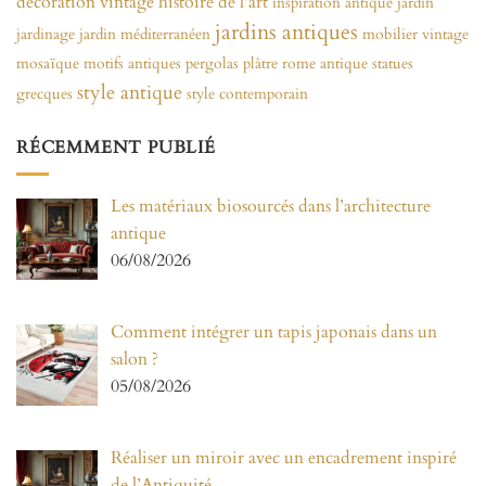
décoration vintage
histoire de l'art
inspiration antique
jardin
jardins antiques
jardinage
jardin méditerranéen
mobilier vintage
mosaïque
motifs antiques
pergolas
plâtre
rome antique
statues
style antique
grecques
style contemporain
RÉCEMMENT PUBLIÉ
Les matériaux biosourcés dans l’architecture
antique
06/08/2026
Comment intégrer un tapis japonais dans un
salon ?
05/08/2026
Réaliser un miroir avec un encadrement inspiré
de l’Antiquité