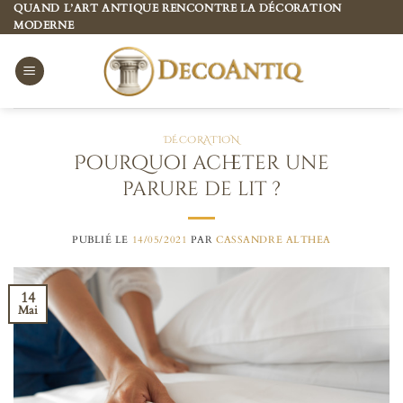
Passer
QUAND L’ART ANTIQUE RENCONTRE LA DÉCORATION
MODERNE
au
contenu
DÉCORATION
Pourquoi acheter une
parure de lit ?
PUBLIÉ LE
14/05/2021
PAR
CASSANDRE ALTHEA
14
Mai