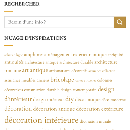
RECHERCHER
NUAGE D’INSPIRATIONS
amphores
aménagement extérieur
antique
antiquité
achat en ligne
antiquités
architecture
architecture antique
architecture durable
art antique
romaine
artisanat
arts décoratifs
assurance collection
bricolage
assurance meubles anciens
colonnes
cartes virtuelles
design
décoratives
construction durable
design contemporain
diy
d'intérieur
design intérieur
déco antique
déco moderne
décoration
décoration antique
décoration extérieure
décoration intérieure
décoration murale