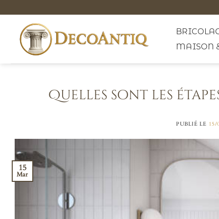
Passer
au
contenu
BRICOLAG
MAISON 
Quelles sont les étapes
PUBLIÉ LE
15/
15
Mar