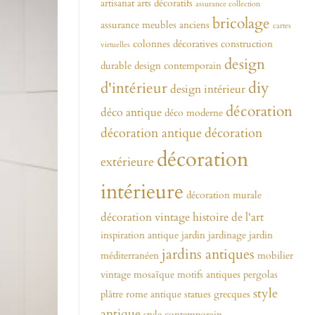
artisanat
arts décoratifs
assurance collection
bricolage
assurance meubles anciens
cartes
colonnes décoratives
construction
virtuelles
design
durable
design contemporain
diy
d'intérieur
design intérieur
décoration
déco antique
déco moderne
décoration antique
décoration
décoration
extérieure
intérieure
décoration murale
décoration vintage
histoire de l'art
inspiration antique
jardin
jardinage
jardin
jardins antiques
méditerranéen
mobilier
vintage
mosaïque
motifs antiques
pergolas
style
plâtre
rome antique
statues grecques
antique
style contemporain