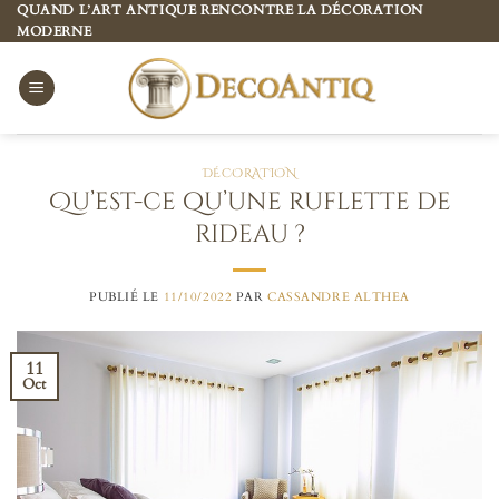
Passer
QUAND L’ART ANTIQUE RENCONTRE LA DÉCORATION
MODERNE
au
contenu
DÉCORATION
Qu’est-ce qu’une ruflette de
rideau ?
PUBLIÉ LE
11/10/2022
PAR
CASSANDRE ALTHEA
11
Oct