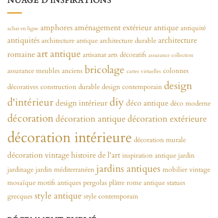
NUAGE D’INSPIRATIONS
amphores
aménagement extérieur
antique
antiquité
achat en ligne
antiquités
architecture
architecture antique
architecture durable
art antique
romaine
artisanat
arts décoratifs
assurance collection
bricolage
assurance meubles anciens
colonnes
cartes virtuelles
design
décoratives
construction durable
design contemporain
diy
d'intérieur
design intérieur
déco antique
déco moderne
décoration
décoration antique
décoration extérieure
décoration intérieure
décoration murale
décoration vintage
histoire de l'art
inspiration antique
jardin
jardins antiques
jardinage
jardin méditerranéen
mobilier vintage
mosaïque
motifs antiques
pergolas
plâtre
rome antique
statues
style antique
grecques
style contemporain