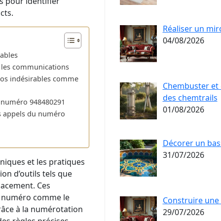
s pour identifier
cts.
Réaliser un mir
04/08/2026
iables
 les communications
ros indésirables comme
Chembuster et cl
des chemtrails
du numéro 948480291
01/08/2026
es appels du numéro
Décorer un bas
31/07/2026
niques et les pratiques
on d’outils tels que
cacement. Ces
d’un numéro comme le
Construire une 
râce à la numérotation
29/07/2026