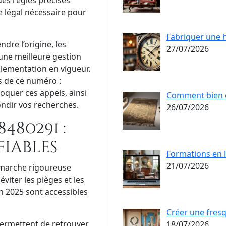
 des règles précises
 légal nécessaire pour
Fabriquer une 
dre l’origine, les
27/07/2026
une meilleure gestion
glementation en vigueur.
s de ce numéro :
oquer ces appels, ainsi
Comment bien c
ndir vos recherches.
26/07/2026
480291 :
fiables
Formations en l
21/07/2026
émarche rigoureuse
éviter les pièges et les
en 2025 sont accessibles
Créer une fres
permettent de retrouver
18/07/2026