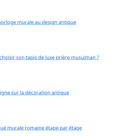
horloge murale au design antique
hoisir son tapis de luxe prière musulman ?
igne sur la décoration antique
que murale romaine étape par étape