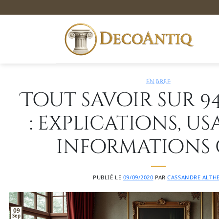
Passer
au
contenu
EN BREF
Tout savoir sur 94
: explications, us
informations 
PUBLIÉ LE
09/09/2020
PAR
CASSANDRE ALTH
09
Sep