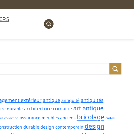
ERS
S
gement extérieur
antique
antiquités
antiquité
art antique
architecture romaine
ure durable
bricolage
assurance meubles anciens
ce collection
cartes
design
onstruction durable
design contemporain