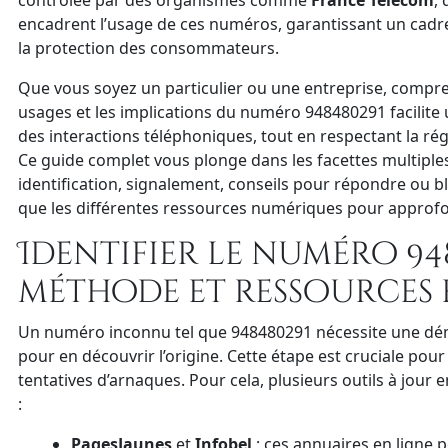
contrôlée par des organismes comme
France Télécom
,
encadrent l’usage de ces numéros, garantissant un cadre
la protection des consommateurs.
Que vous soyez un particulier ou une entreprise, compren
usages et les implications du numéro 948480291 facilite 
des interactions téléphoniques, tout en respectant la ré
Ce guide complet vous plonge dans les facettes multiple
identification, signalement, conseils pour répondre ou bl
que les différentes ressources numériques pour approfo
Identifier le numéro 948
méthode et ressources 
Un numéro inconnu tel que 948480291 nécessite une d
pour en découvrir l’origine. Cette étape est cruciale pour 
tentatives d’arnaques. Pour cela, plusieurs outils à jour 
:
PagesJaunes
et
Infobel
: ces annuaires en ligne 