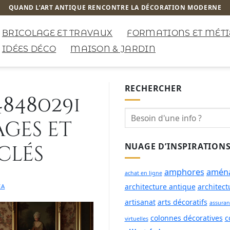
QUAND L’ART ANTIQUE RENCONTRE LA DÉCORATION MODERNE
BRICOLAGE ET TRAVAUX
FORMATIONS ET MÉTI
IDÉES DÉCO
MAISON & JARDIN
RECHERCHER
8480291
ages et
clés
NUAGE D’INSPIRATION
amphores
aména
achat en ligne
architecture antique
architect
EA
artisanat
arts décoratifs
assuran
colonnes décoratives
c
virtuelles