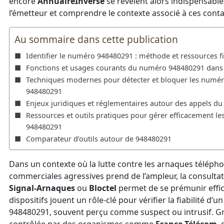
encore
AnnuaireInversé
se révèlent alors indispensable
l’émetteur et comprendre le contexte associé à ces conta
Au sommaire dans cette publication
Identifier le numéro 948480291 : méthode et ressources f
Fonctions et usages courants du numéro 948480291 dans
Techniques modernes pour détecter et bloquer les numé
948480291
Enjeux juridiques et réglementaires autour des appels 
Ressources et outils pratiques pour gérer efficacement l
948480291
Comparateur d’outils autour de 948480291
Dans un contexte où la lutte contre les arnaques télépho
commerciales agressives prend de l’ampleur, la consultati
Signal-Arnaques
ou
Bloctel
permet de se prémunir effi
dispositifs jouent un rôle-clé pour vérifier la fiabilité 
948480291, souvent perçu comme suspect ou intrusif. G