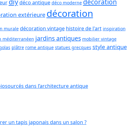
diy
décoration
ieur
déco antique
déco moderne
décoration
ration extérieure
décoration vintage
histoire de l'art
on murale
inspiration
jardins antiques
n méditerranéen
mobilier vintage
style antique
golas
plâtre
rome antique
statues grecques
iosourcés dans l’architecture antique
r un tapis japonais dans un salon ?