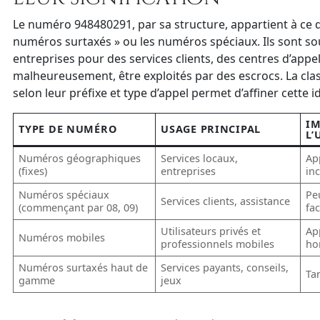
Le numéro 948480291, par sa structure, appartient à ce 
numéros surtaxés » ou les numéros spéciaux. Ils sont sou
entreprises pour des services clients, des centres d’appe
malheureusement, être exploités par des escrocs. La cla
selon leur préfixe et type d’appel permet d’affiner cette id
IM
TYPE DE NUMÉRO
USAGE PRINCIPAL
L’
Numéros géographiques
Services locaux,
Ap
(fixes)
entreprises
inc
Numéros spéciaux
Pe
Services clients, assistance
(commençant par 08, 09)
fa
Utilisateurs privés et
App
Numéros mobiles
professionnels mobiles
ho
Numéros surtaxés haut de
Services payants, conseils,
Tar
gamme
jeux