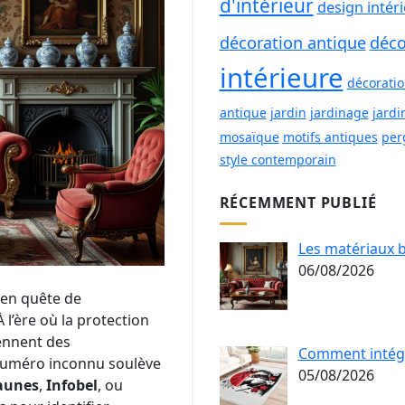
d'intérieur
design intér
décoration antique
déco
intérieure
décorati
antique
jardin
jardinage
jardi
mosaïque
motifs antiques
per
style contemporain
RÉCEMMENT PUBLIÉ
Les matériaux b
06/08/2026
 en quête de
 l’ère où la protection
ennent des
Comment intégre
numéro inconnu soulève
05/08/2026
aunes
,
Infobel
, ou