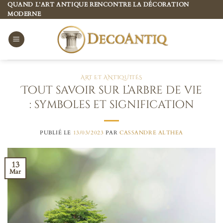
Passer
QUAND L’ART ANTIQUE RENCONTRE LA DÉCORATION
MODERNE
au
contenu
ART ET ANTIQUITÉS
Tout savoir sur l’arbre de vie
: symboles et signification
PUBLIÉ LE
13/03/2023
PAR
CASSANDRE ALTHEA
13
Mar