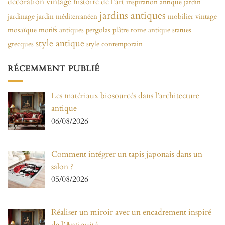
décoration vintage
histoire de l'art
inspiration antique
jardin
jardins antiques
jardinage
jardin méditerranéen
mobilier vintage
mosaïque
motifs antiques
pergolas
plâtre
rome antique
statues
style antique
grecques
style contemporain
RÉCEMMENT PUBLIÉ
Les matériaux biosourcés dans l’architecture
antique
06/08/2026
Comment intégrer un tapis japonais dans un
salon ?
05/08/2026
Réaliser un miroir avec un encadrement inspiré
de l’Antiquité