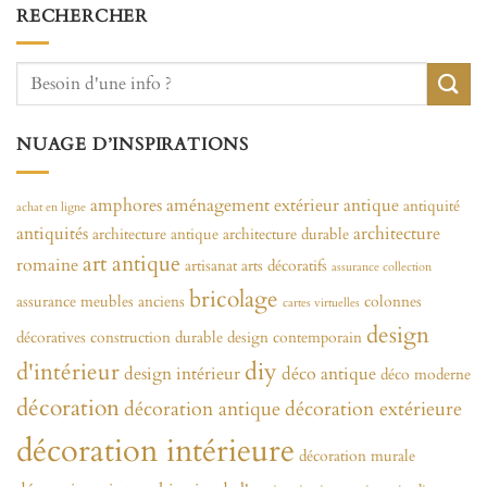
RECHERCHER
NUAGE D’INSPIRATIONS
amphores
aménagement extérieur
antique
antiquité
achat en ligne
antiquités
architecture
architecture antique
architecture durable
art antique
romaine
artisanat
arts décoratifs
assurance collection
bricolage
assurance meubles anciens
colonnes
cartes virtuelles
design
décoratives
construction durable
design contemporain
diy
d'intérieur
design intérieur
déco antique
déco moderne
décoration
décoration antique
décoration extérieure
décoration intérieure
décoration murale