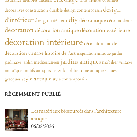
assurance meubles anciens
colonnes
cartes virtuelles
design
décoratives
construction durable
design contemporain
diy
d'intérieur
design intérieur
déco antique
déco moderne
décoration
décoration antique
décoration extérieure
décoration intérieure
décoration murale
décoration vintage
histoire de l'art
inspiration antique
jardin
jardins antiques
jardinage
jardin méditerranéen
mobilier vintage
mosaïque
motifs antiques
pergolas
plâtre
rome antique
statues
style antique
grecques
style contemporain
RÉCEMMENT PUBLIÉ
Les matériaux biosourcés dans l’architecture
antique
06/08/2026