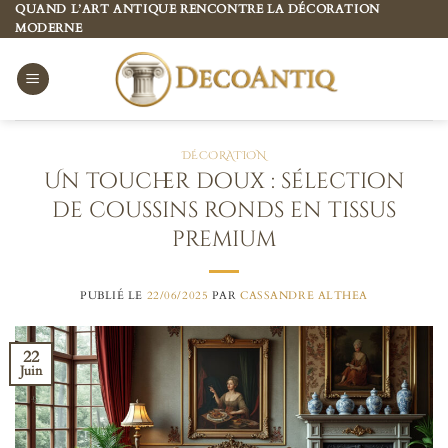
Passer
QUAND L’ART ANTIQUE RENCONTRE LA DÉCORATION
MODERNE
au
contenu
DÉCORATION
Un toucher doux : sélection
de coussins ronds en tissus
premium
PUBLIÉ LE
22/06/2025
PAR
CASSANDRE ALTHEA
22
Juin